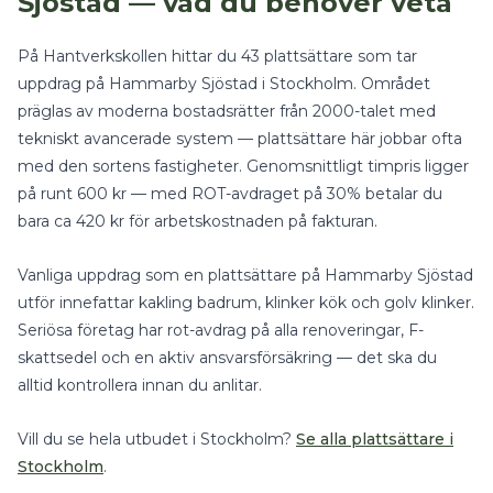
Sjöstad
— vad du behöver veta
På Hantverkskollen hittar du
43
plattsättare
som tar
uppdrag på
Hammarby Sjöstad
i
Stockholm
.
Området
präglas av moderna bostadsrätter från 2000-talet med
tekniskt avancerade system — plattsättare här jobbar ofta
med den sortens fastigheter.
Genomsnittligt timpris ligger
på runt
600
kr — med
ROT-avdraget på 30%
betalar du
bara ca
420
kr för arbetskostnaden på fakturan.
Vanliga uppdrag som en
plattsättare
på
Hammarby Sjöstad
utför innefattar
kakling badrum, klinker kök
och
golv klinker
.
Seriösa företag har rot-avdrag på alla renoveringar, F-
skattsedel och en aktiv ansvarsförsäkring — det ska du
alltid kontrollera innan du anlitar.
Vill du se hela utbudet i
Stockholm
?
Se alla
plattsättare
i
Stockholm
.