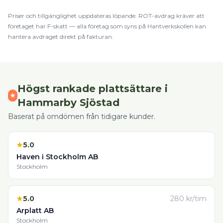
Priser och tillgänglighet uppdateras löpande.
ROT
-avdrag kräver att
företaget har F-skatt — alla företag som syns på Hantverkskollen kan
hantera avdraget direkt på fakturan.
Högst rankade
plattsättare
i
★
Hammarby Sjöstad
Baserat på omdömen från tidigare kunder.
★
5.0
Haven i Stockholm AB
Stockholm
★
5.0
280
kr/tim
Arplatt AB
Stockholm