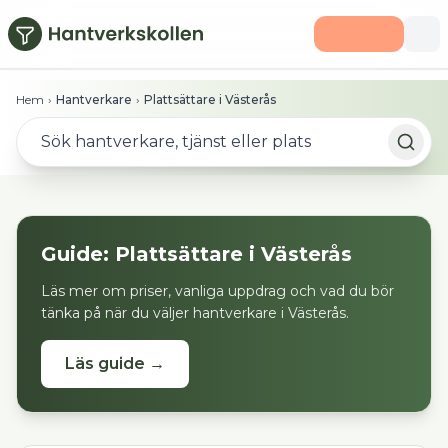
Hoppa till huvudinnehåll
Hem
›
Hantverkare
›
Plattsättare i Västerås
Guide:
Plattsättare
i
Västerås
Läs mer om priser, vanliga uppdrag och vad du bör
tänka på när du väljer hantverkare i
Västerås
.
Läs guide →