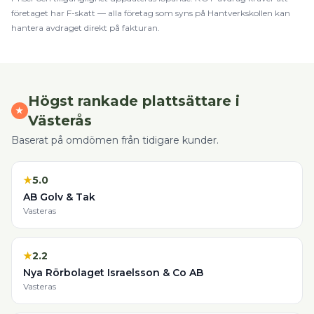
företaget har F-skatt — alla företag som syns på Hantverkskollen kan
hantera avdraget direkt på fakturan.
Högst rankade
plattsättare
i
★
Västerås
Baserat på omdömen från tidigare kunder.
★
5.0
AB Golv & Tak
Vasteras
★
2.2
Nya Rörbolaget Israelsson & Co AB
Vasteras