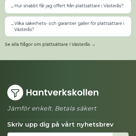
Hur snabbt får jag offert från plattsättare i Västerås?
→
Vilka säkerhets- och garantier gäller för plattsättare i
→
Västerås?
Se alla frågor om
plattsättare
i
Västerås
→
Jämför enkelt. Betala säkert
Skriv upp dig på vårt nyhetsbrev