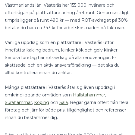
Västmanlands län
.
Västerås har 155 000 invånare och
efterfrågan på plattsättare är hög året runt.
Genomsnittligt
timpris ligger på runt
490
kr — med
ROT-avdraget på 30%
betalar du bara ca
343
kr för arbetskostnaden på fakturan.
Vanliga uppdrag som en
plattsättare
i
Västerås
utför
innefattar
kakling badrum, klinker kök
och
golv klinker
.
Seriösa företag har rot-avdrag på alla renoveringar, F-
skattsedel och en aktiv ansvarsförsäkring — det ska du
alltid kontrollera innan du anlitar.
Många
plattsättare
i
Västerås
åtar sig även uppdrag i
omkringliggande områden som
Hallstahammar
,
Surahammar
,
Köping
och
Sala
. Begär gärna offert från flera
företag och jämför både pris, tillgänglighet och referenser
innan du bestämmer dig.
Priser och tillgänglighet uppdateras löpande.
ROT
-avdrag kräver att