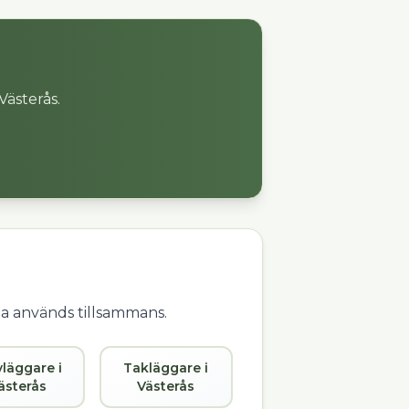
Västerås
.
fta används tillsammans.
vläggare i
Takläggare i
ästerås
Västerås