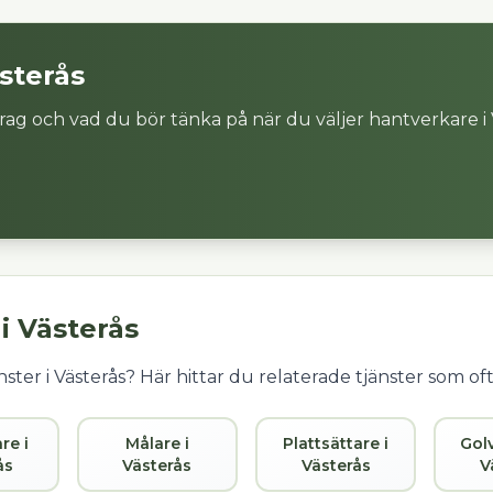
sterås
rag och vad du bör tänka på när du väljer hantverkare i
 i
Västerås
ster i
Västerås
? Här hittar du relaterade tjänster som o
re i
Målare i
Plattsättare i
Gol
ås
Västerås
Västerås
V