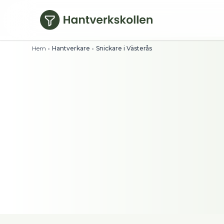
Hoppa till huvudinnehåll
Hem
›
Hantverkare
›
Snickare i Västerås
Snickare i Västerå
Se timpriser direkt och filtrera på bety