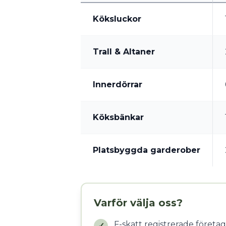
Köksluckor
Trall & Altaner
Innerdörrar
Köksbänkar
Platsbyggda garderober
Varför välja oss?
F-skatt registrerade företag
✓