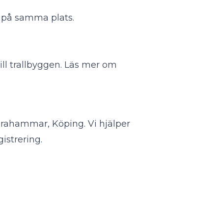
ag på samma plats.
ll trallbyggen.
Läs mer om
urahammar, Köping. Vi hjälper
istrering.