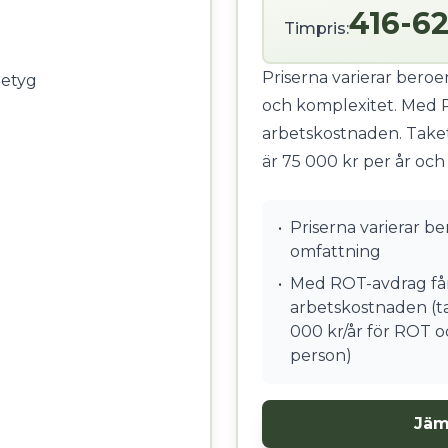
416-62
Timpris:
Priserna varierar bero
betyg
och komplexitet. Med 
arbetskostnaden. Take
är 75 000 kr per år och
•
Priserna varierar b
omfattning
•
Med ROT-avdrag får
arbetskostnaden (ta
000 kr/år för ROT o
person)
Jäm