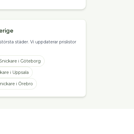
erige
törsta städer. Vi uppdaterar prislistor
Snickare
i
Göteborg
ckare
i
Uppsala
nickare
i
Örebro