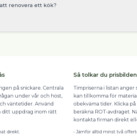
 att renovera ett kök?
ås
Så tolkar du prisbilden
ngen på snickare. Centrala
Timpriserna i listan ange
frågan under vår och höst,
kan tillkomma för materia
och väntetider. Använd
obekväma tider. Klicka på 
ta ditt uppdrag inom rätt
beräkna ROT-avdraget. När
kontakta firman direkt ell
at direkt.
•
Jämför alltid minst två offer