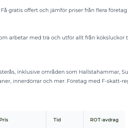
Få gratis offert och jämför priser från flera föret
m arbetar med trä och utför allt från köksluckor ti
 Västerås, inklusive områden som Hallstahammar, S
taner, innerdörrar och mer. Företag med F-skatt-reg
Pris
Tid
ROT-avdrag