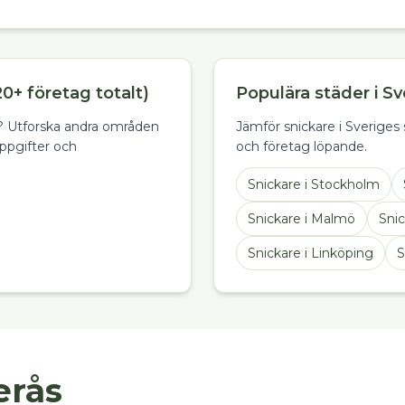
20+ företag totalt)
Populära städer i Sv
en? Utforska andra områden
Jämför snickare i Sveriges s
ppgifter och
och företag löpande.
Snickare
i
Stockholm
Snickare
i
Malmö
Sni
Snickare
i
Linköping
S
erås