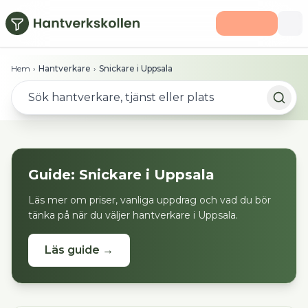
Hoppa till huvudinnehåll
Hem
›
Hantverkare
›
Snickare i Uppsala
Guide:
Snickare
i
Uppsala
Läs mer om priser, vanliga uppdrag och vad du bör
tänka på när du väljer hantverkare i
Uppsala
.
Läs guide →