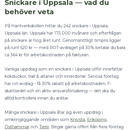
Snickare
i
Uppsala
— vad du
behöver veta
På Hantverkskollen hittar du
242
snickare
i
Uppsala
,
Uppsala län
.
Uppsala har 175 000 invånare och efterfrågan
på snickare är hög året runt.
Genomsnittligt timpris ligger
på runt
520
kr — med
ROT-avdraget på 30%
betalar du bara
ca
364
kr för arbetskostnaden på fakturan.
Vanliga uppdrag som en
snickare
i
Uppsala
utför innefattar
köksluckor, trall & altaner
och
innerdörrar
.
Seriösa företag
har rot-avdrag - få 30% rabatt på arbetskostnaden, F-
skattsedel och en aktiv ansvarsförsäkring — det ska du
alltid kontrollera innan du anlitar.
Många
snickare
i
Uppsala
åtar sig även uppdrag i
omkringliggande områden som
Knivsta
,
Enköping
,
Östhammar
och
Tierp
. Begär gärna offert från flera företag