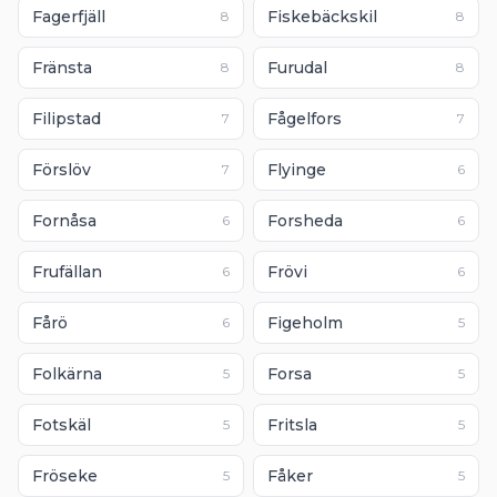
Fagerfjäll
Fiskebäckskil
8
8
Fränsta
Furudal
8
8
Filipstad
Fågelfors
7
7
Förslöv
Flyinge
7
6
Fornåsa
Forsheda
6
6
Frufällan
Frövi
6
6
Fårö
Figeholm
6
5
Folkärna
Forsa
5
5
Fotskäl
Fritsla
5
5
Fröseke
Fåker
5
5