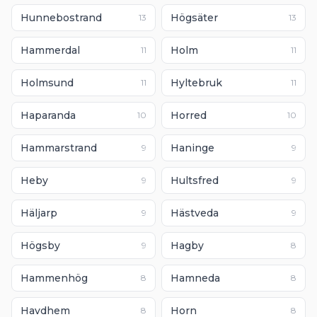
Hunnebostrand
Högsäter
13
13
Hammerdal
Holm
11
11
Holmsund
Hyltebruk
11
11
Haparanda
Horred
10
10
Hammarstrand
Haninge
9
9
Heby
Hultsfred
9
9
Häljarp
Hästveda
9
9
Högsby
Hagby
9
8
Hammenhög
Hamneda
8
8
Havdhem
Horn
8
8