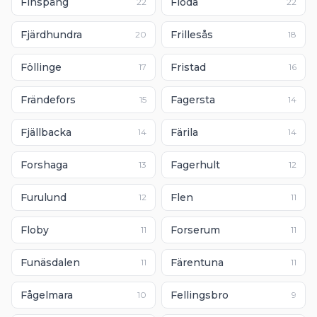
Finspång
Floda
22
22
Fjärdhundra
Frillesås
20
18
Föllinge
Fristad
17
16
Frändefors
Fagersta
15
14
Fjällbacka
Färila
14
14
Forshaga
Fagerhult
13
12
Furulund
Flen
12
11
Floby
Forserum
11
11
Funäsdalen
Färentuna
11
11
Fågelmara
Fellingsbro
10
9