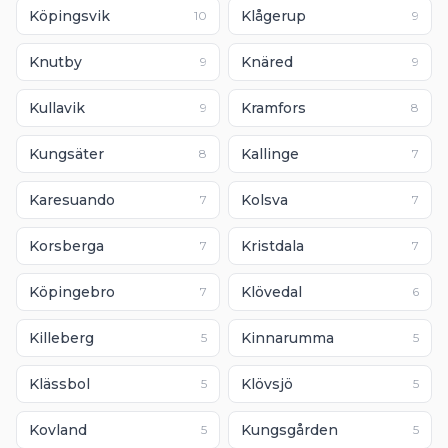
Köpingsvik
Klågerup
10
9
Knutby
Knäred
9
9
Kullavik
Kramfors
9
8
Kungsäter
Kallinge
8
7
Karesuando
Kolsva
7
7
Korsberga
Kristdala
7
7
Köpingebro
Klövedal
7
6
Killeberg
Kinnarumma
5
5
Klässbol
Klövsjö
5
5
Kovland
Kungsgården
5
5