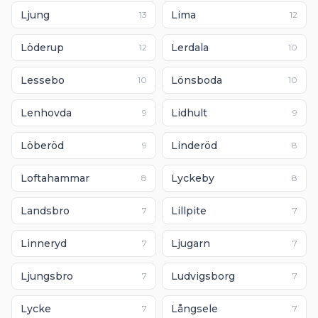
Ljung
Lima
13
12
Löderup
Lerdala
12
10
Lessebo
Lönsboda
10
10
Lenhovda
Lidhult
9
9
Löberöd
Linderöd
9
8
Loftahammar
Lyckeby
8
8
Landsbro
Lillpite
7
7
Linneryd
Ljugarn
7
7
Ljungsbro
Ludvigsborg
7
7
Lycke
Långsele
7
7