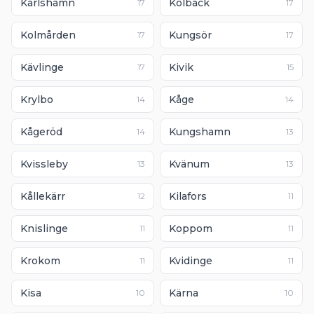
Karlshamn
Kolbäck
17
17
Kolmården
Kungsör
17
17
Kävlinge
Kivik
17
15
Krylbo
Kåge
14
14
Kågeröd
Kungshamn
14
13
Kvissleby
Kvänum
13
13
Kållekärr
Kilafors
12
11
Knislinge
Koppom
11
11
Krokom
Kvidinge
11
11
Kisa
Kärna
10
10