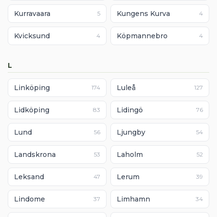
Kurravaara
Kungens Kurva
5
4
Kvicksund
Köpmannebro
4
4
L
Linköping
Luleå
174
127
Lidköping
Lidingö
83
76
Lund
Ljungby
56
54
Landskrona
Laholm
53
52
Leksand
Lerum
47
39
Lindome
Limhamn
37
34