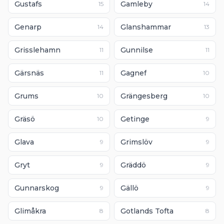
Gustafs
Gamleby
15
14
Genarp
Glanshammar
14
13
Grisslehamn
Gunnilse
11
11
Gärsnäs
Gagnef
11
10
Grums
Grängesberg
10
10
Gräsö
Getinge
10
9
Glava
Grimslöv
9
9
Gryt
Gräddö
9
9
Gunnarskog
Gällö
9
9
Glimåkra
Gotlands Tofta
8
8