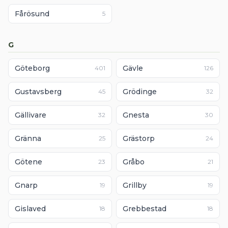
Fårösund
5
G
Göteborg
Gävle
401
126
Gustavsberg
Grödinge
45
32
Gällivare
Gnesta
32
30
Gränna
Grästorp
25
24
Götene
Gråbo
23
21
Gnarp
Grillby
19
19
Gislaved
Grebbestad
18
18