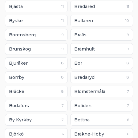
Bjästa
Bredared
11
11
Byske
Bullaren
11
10
Borensberg
Braås
9
9
Brunskog
Brämhult
9
9
Bjuråker
Bor
8
8
Borrby
Bredaryd
8
8
Bräcke
Blomstermåla
8
7
Bodafors
Boliden
7
7
By Kyrkby
Bettna
7
6
Björkö
Bräkne-Hoby
6
6