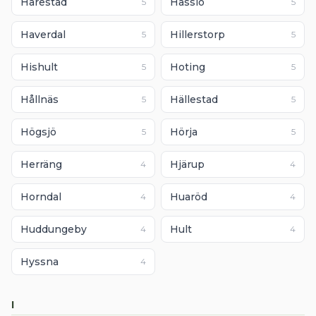
Harestad
Hasslö
5
5
Haverdal
Hillerstorp
5
5
Hishult
Hoting
5
5
Hållnäs
Hällestad
5
5
Högsjö
Hörja
5
5
Herräng
Hjärup
4
4
Horndal
Huaröd
4
4
Huddungeby
Hult
4
4
Hyssna
4
I