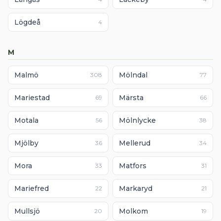
Lögdeå
4
M
Malmö
Mölndal
308
77
Mariestad
Märsta
69
66
Motala
Mölnlycke
56
38
Mjölby
Mellerud
36
34
Mora
Matfors
33
31
Mariefred
Markaryd
22
21
Mullsjö
Molkom
20
19