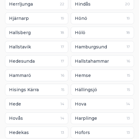
Herrljunga
Hindås
22
20
Hjärnarp
Hönö
19
19
Hallsberg
Hölö
18
18
Hallstavik
Hamburgsund
17
17
Hedesunda
Hallstahammar
17
16
Hammarö
Hemse
16
15
Hisings Kärra
Hällingsjö
15
15
Hede
Hova
14
14
Hovås
Harplinge
14
13
Hedekas
Hofors
13
13