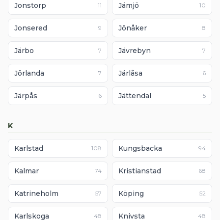
Jonstorp
Jämjö
11
10
Jonsered
Jönåker
9
8
Järbo
Jävrebyn
7
7
Jörlanda
Järlåsa
7
6
Järpås
Jättendal
6
5
K
Karlstad
Kungsbacka
108
94
Kalmar
Kristianstad
74
68
Katrineholm
Köping
57
52
Karlskoga
Knivsta
48
48