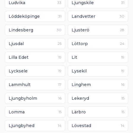
Ludvika
Ljungskile
33
31
Löddeköpinge
Landvetter
31
30
Lindesberg
Ljusterö
30
28
Ljusdal
Löttorp
25
24
Lilla Edet
Lit
19
19
Lycksele
Lysekil
19
19
Lammhult
Linghem
17
16
Ljungbyholm
Lekeryd
16
15
Lomma
Lärbro
15
15
Ljungbyhed
Lövestad
14
14