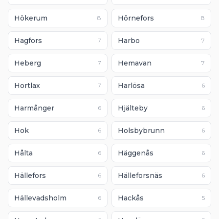
Hökerum
Hörnefors
8
8
Hagfors
Harbo
7
7
Heberg
Hemavan
7
7
Hortlax
Harlösa
7
6
Harmånger
Hjälteby
6
6
Hok
Holsbybrunn
6
6
Hålta
Häggenås
6
6
Hällefors
Hälleforsnäs
6
6
Hällevadsholm
Hackås
6
5