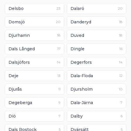
Delsbo
Dalarö
23
20
Domsjö
Danderyd
20
18
Djurhamn
Duved
18
18
Dals Långed
Dingle
17
16
Dalsjöfors
Degerfors
14
14
Deje
Dala-Floda
13
12
Djurås
Djursholm
11
10
Degeberga
Dala-Järna
9
7
Diö
Dalby
7
6
Dals Rostock
Dvärsätt
5
5