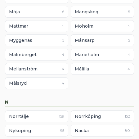
Möja
Mangskog
6
5
Mattmar
Moholm
5
5
Myggenäs
Månsarp
5
5
Malmberget
Marieholm
4
4
Mellanström
Målilla
4
4
Målsryd
4
N
Norrtälje
Norrköping
159
152
Nyköping
Nacka
95
80