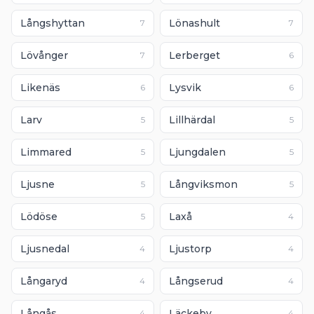
Långshyttan
Lönashult
7
7
Lövånger
Lerberget
7
6
Likenäs
Lysvik
6
6
Larv
Lillhärdal
5
5
Limmared
Ljungdalen
5
5
Ljusne
Långviksmon
5
5
Lödöse
Laxå
5
4
Ljusnedal
Ljustorp
4
4
Långaryd
Långserud
4
4
Långås
Läckeby
4
4