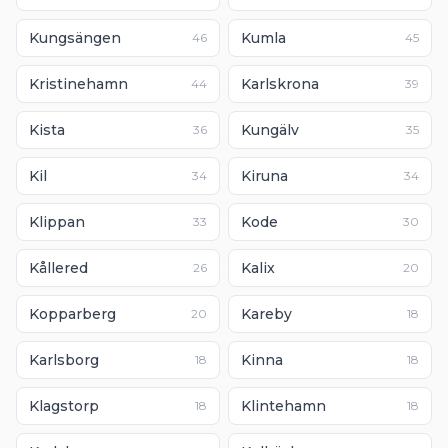
Kungsängen
Kumla
46
45
Kristinehamn
Karlskrona
44
39
Kista
Kungälv
36
35
Kil
Kiruna
34
34
Klippan
Kode
33
30
Kållered
Kalix
26
20
Kopparberg
Kareby
20
18
Karlsborg
Kinna
18
18
Klagstorp
Klintehamn
18
18