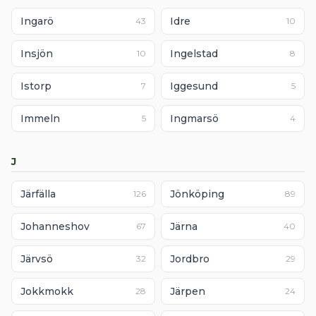
Ingarö
Idre
43
10
Insjön
Ingelstad
10
8
Istorp
Iggesund
7
5
Immeln
Ingmarsö
5
4
J
Järfälla
Jönköping
126
89
Johanneshov
Järna
67
40
Järvsö
Jordbro
32
29
Jokkmokk
Järpen
28
24