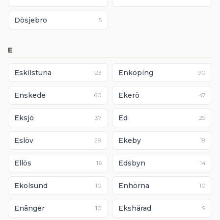
Dösjebro
5
E
Eskilstuna
Enköping
123
90
Enskede
Ekerö
60
47
Eksjö
Ed
37
29
Eslöv
Ekeby
28
18
Ellös
Edsbyn
16
14
Ekolsund
Enhörna
10
10
Enånger
Ekshärad
10
9