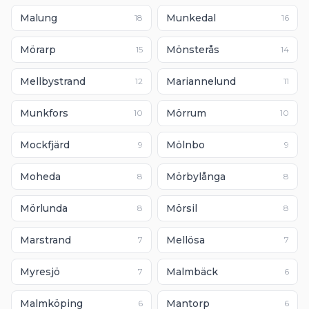
Malung
Munkedal
18
16
Mörarp
Mönsterås
15
14
Mellbystrand
Mariannelund
12
11
Munkfors
Mörrum
10
10
Mockfjärd
Mölnbo
9
9
Moheda
Mörbylånga
8
8
Mörlunda
Mörsil
8
8
Marstrand
Mellösa
7
7
Myresjö
Malmbäck
7
6
Malmköping
Mantorp
6
6