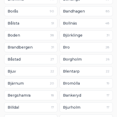
Borås
Bandhagen
90
85
Bålsta
Bollnäs
51
48
Boden
Björklinge
38
31
Brandbergen
Bro
31
28
Båstad
Borgholm
27
26
Bjuv
Blentarp
22
22
Bjärnum
Bromölla
20
19
Bergshamra
Bankeryd
18
17
Billdal
Bjurholm
17
17