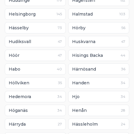
Huddinge
Hägersten
179
152
Helsingborg
Halmstad
145
103
Hässelby
Hörby
73
56
Hudiksvall
Huskvarna
47
47
Höör
Hisings Backa
47
44
Habo
Härnösand
40
36
Höllviken
Handen
35
34
Hedemora
Hjo
34
34
Höganäs
Henån
34
28
Härryda
Hässleholm
27
24