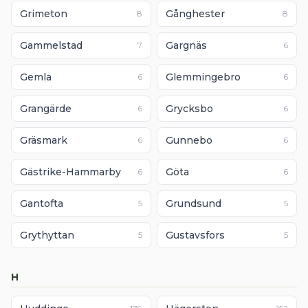
Grimeton
Gånghester
8
8
Gammelstad
Gargnäs
7
6
Gemla
Glemmingebro
6
6
Grangärde
Grycksbo
6
6
Gräsmark
Gunnebo
6
6
Gästrike-Hammarby
Göta
6
6
Gantofta
Grundsund
5
5
Grythyttan
Gustavsfors
5
5
H