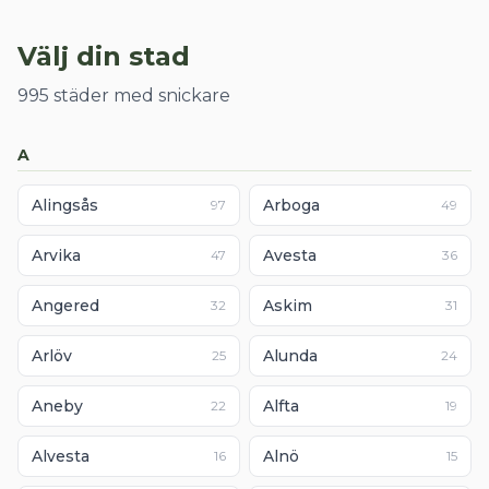
Välj din stad
995 städer med snickare
A
Alingsås
Arboga
97
49
Arvika
Avesta
47
36
Angered
Askim
32
31
Arlöv
Alunda
25
24
Aneby
Alfta
22
19
Alvesta
Alnö
16
15