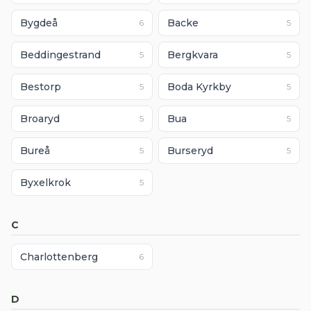
Bygdeå
Backe
6
5
Beddingestrand
Bergkvara
5
5
Bestorp
Boda Kyrkby
5
5
Broaryd
Bua
5
5
Bureå
Burseryd
5
5
Byxelkrok
5
C
Charlottenberg
6
D