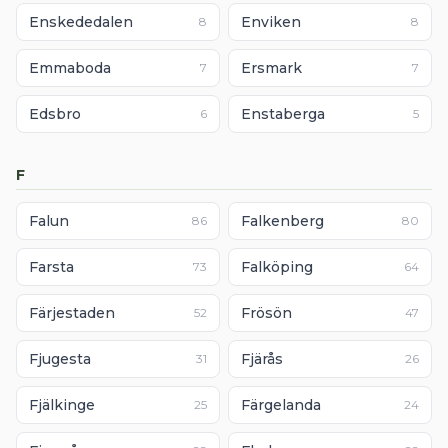
Enskededalen
Enviken
8
8
Emmaboda
Ersmark
7
7
Edsbro
Enstaberga
6
5
F
Falun
Falkenberg
86
80
Farsta
Falköping
73
64
Färjestaden
Frösön
52
47
Fjugesta
Fjärås
31
26
Fjälkinge
Färgelanda
25
24