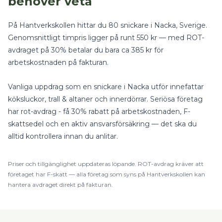
behöver veta
På Hantverkskollen hittar du
80
snickare
i
Nacka
, Sverige
.
Genomsnittligt timpris ligger på runt
550
kr — med
ROT-
avdraget på 30%
betalar du bara ca
385
kr för
arbetskostnaden på fakturan.
Vanliga uppdrag som en
snickare
i
Nacka
utför innefattar
köksluckor, trall & altaner
och
innerdörrar
.
Seriösa företag
har rot-avdrag - få 30% rabatt på arbetskostnaden, F-
skattsedel och en aktiv ansvarsförsäkring — det ska du
alltid kontrollera innan du anlitar.
Priser och tillgänglighet uppdateras löpande.
ROT
-avdrag kräver att
företaget har F-skatt — alla företag som syns på Hantverkskollen kan
hantera avdraget direkt på fakturan.