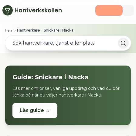
Hoppa till huvudinnehåll
Hem
›
Hantverkare
›
Snickare i Nacka
Guide:
Snickare
i
Nacka
Läs mer om priser, vanliga uppdrag och vad du bör
tänka på när du väljer hantverkare i
Nacka
.
Läs guide →