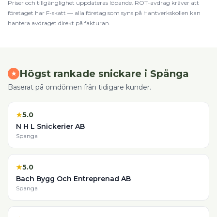
Priser och tillgänglighet uppdateras löpande.
ROT
-avdrag kräver att
företaget har F-skatt — alla företag som syns på Hantverkskollen kan
hantera avdraget direkt på fakturan.
Högst rankade
snickare
i
Spånga
★
Baserat på omdömen från tidigare kunder.
★
5.0
N H L Snickerier AB
Spanga
★
5.0
Bach Bygg Och Entreprenad AB
Spanga