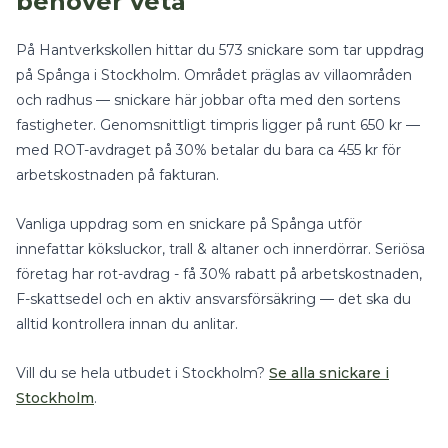
behöver veta
På Hantverkskollen hittar du
573
snickare
som tar uppdrag
på
Spånga
i
Stockholm
.
Området präglas av villaområden
och radhus — snickare här jobbar ofta med den sortens
fastigheter.
Genomsnittligt timpris ligger på runt
650
kr —
med
ROT-avdraget på 30%
betalar du bara ca
455
kr för
arbetskostnaden på fakturan.
Vanliga uppdrag som en
snickare
på
Spånga
utför
innefattar
köksluckor, trall & altaner
och
innerdörrar
.
Seriösa
företag har rot-avdrag - få 30% rabatt på arbetskostnaden,
F-skattsedel och en aktiv ansvarsförsäkring — det ska du
alltid kontrollera innan du anlitar.
Vill du se hela utbudet i
Stockholm
?
Se alla
snickare
i
Stockholm
.