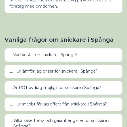
Snickerier AB, med ett snittbetyg på 4.9 av 5 över 5
företag med omdömen.
Vanliga frågor om
snickare
i
Spånga
Vad kostar en snickare i Spånga?
→
Hur jämför jag priser för snickare i Spånga?
→
Är ROT-avdrag möjligt för snickare i Spånga?
→
Hur snabbt får jag offert från snickare i Spånga?
→
Vilka säkerhets- och garantier gäller för snickare i
→
Spånga?