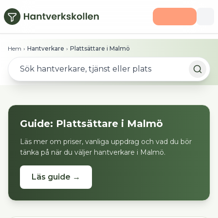
Hoppa till huvudinnehåll
Hem
›
Hantverkare
›
Plattsättare i Malmö
Guide:
Plattsättare
i
Malmö
Läs mer om priser, vanliga uppdrag och vad du bör
tänka på när du väljer hantverkare i
Malmö
.
Läs guide →