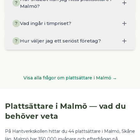
?
Malmö?
Vad ingår i timpriset?
?
Hur väljer jag ett seriöst företag?
?
Visa alla frågor om
plattsättare
i
Malmö
→
Plattsättare
i
Malmö
— vad du
behöver veta
På Hantverkskollen hittar du
44
plattsättare
i
Malmö
, Skåne
län
.
Malmö har 350 000 invånare och efterfrågan på