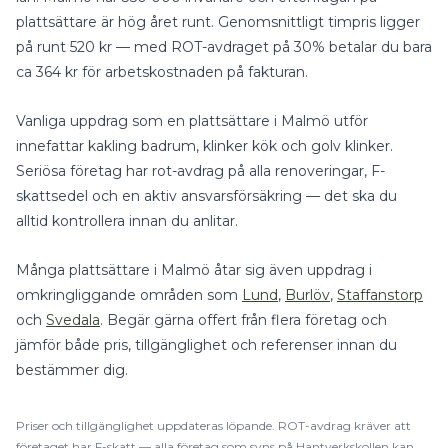
plattsättare är hög året runt.
Genomsnittligt timpris ligger
på runt
520
kr — med
ROT-avdraget på 30%
betalar du bara
ca
364
kr för arbetskostnaden på fakturan.
Vanliga uppdrag som en
plattsättare
i
Malmö
utför
innefattar
kakling badrum, klinker kök
och
golv klinker
.
Seriösa företag har rot-avdrag på alla renoveringar, F-
skattsedel och en aktiv ansvarsförsäkring — det ska du
alltid kontrollera innan du anlitar.
Många
plattsättare
i
Malmö
åtar sig även uppdrag i
omkringliggande områden som
Lund
,
Burlöv
,
Staffanstorp
och
Svedala
. Begär gärna offert från flera företag och
jämför både pris, tillgänglighet och referenser innan du
bestämmer dig.
Priser och tillgänglighet uppdateras löpande.
ROT
-avdrag kräver att
företaget har F-skatt — alla företag som syns på Hantverkskollen kan