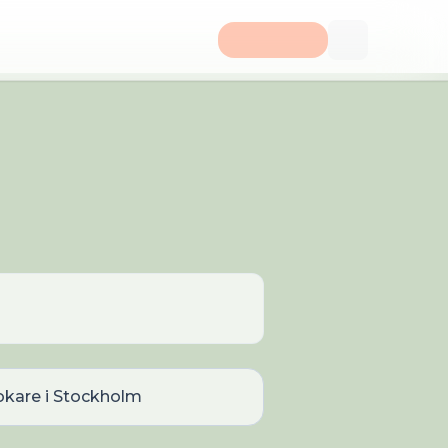
okare
i
Stockholm