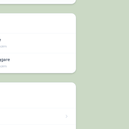
e
holm
ggare
holm