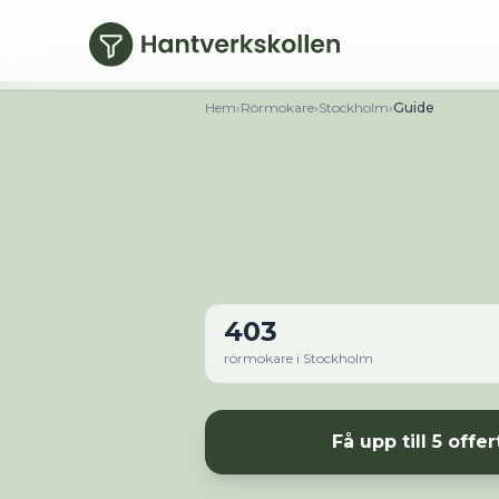
Hoppa till huvudinnehåll
Hem
›
Rörmokare
›
Stockholm
›
Guide
403
rörmokare
i
Stockholm
Få upp till 5 offer