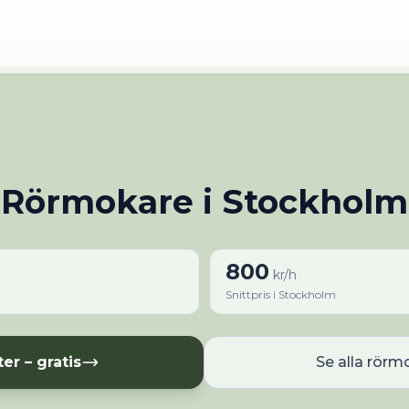
Rörmokare i Stockholm
800
kr/h
Snittpris i
Stockholm
ter – gratis
Se alla
rörm