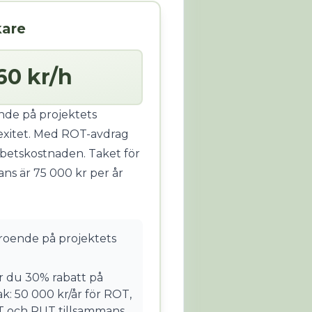
kare
60 kr/h
ende på projektets
xitet. Med ROT-avdrag
rbetskostnaden. Taket för
s är 75 000 kr per år
eroende på projektets
 du 30% rabatt på
k: 50 000 kr/år för ROT,
T och RUT tillsammans,