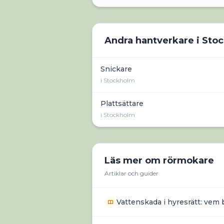
Andra hantverkare i
Sto
Snickare
i
Stockholm
Plattsättare
i
Stockholm
Läs mer om
rörmokare
Artiklar och guider
Vattenskada i hyresrätt: vem 