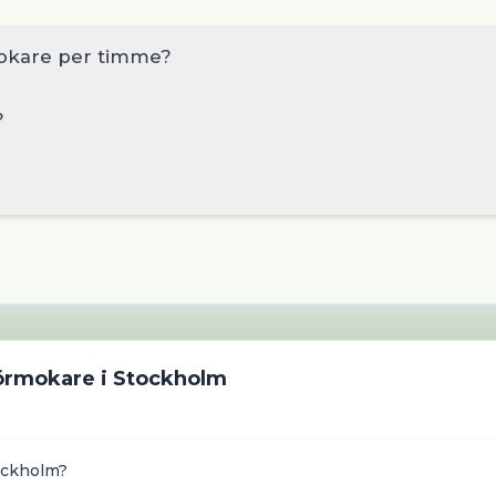
okare per timme?
?
örmokare
i
Stockholm
ockholm?