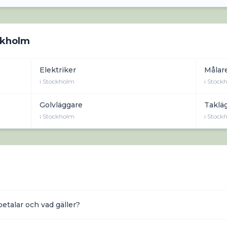
ckholm
Elektriker
Målar
i
Stockholm
i
Stock
Golvläggare
Taklä
i
Stockholm
i
Stock
betalar och vad gäller?