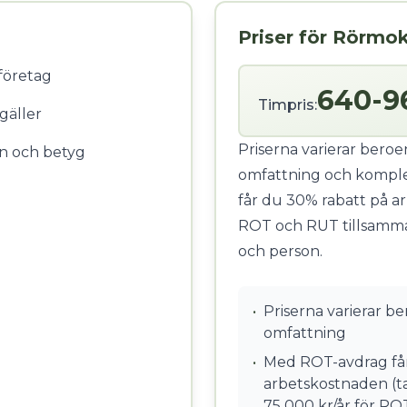
Priser för Rörmo
 företag
640-9
Timpris:
gäller
Priserna varierar bero
n och betyg
omfattning och komple
får du 30% rabatt på a
ROT och RUT tillsamman
och person.
•
Priserna varierar b
omfattning
•
Med ROT-avdrag får
arbetskostnaden (ta
75 000 kr/år för RO