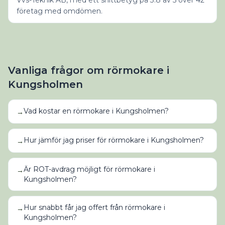
Vvs-Teknik AB, med ett snittbetyg på 3.8 av 5 över 42
företag med omdömen.
Vanliga frågor om
rörmokare
i
Kungsholmen
Vad kostar en rörmokare i Kungsholmen?
→
Hur jämför jag priser för rörmokare i Kungsholmen?
→
Är ROT-avdrag möjligt för rörmokare i
→
Kungsholmen?
Hur snabbt får jag offert från rörmokare i
→
Kungsholmen?