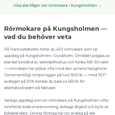
Visa alla frågor om
rörmokare
i
Kungsholmen
→
Rörmokare
på
Kungsholmen
—
vad du behöver veta
På Hantverkskollen hittar du
403
rörmokare
som tar
uppdrag på
Kungsholmen
i
Stockholm
.
Området präglas av
blandat bestånd av sekelskifteshus och funkis från 30-talet
— rörmokare här jobbar ofta med den sortens fastigheter.
Genomsnittligt timpris ligger på runt
800
kr — med
ROT-
avdraget på 30%
betalar du bara ca
560
kr för
arbetskostnaden på fakturan.
Vanliga uppdrag som en
rörmokare
på
Kungsholmen
utför
innefattar
badrumsrenovering, läckage åtgärd
och
byte av
köksblandare
.
Seriösa företag har rot-avdrag på alla