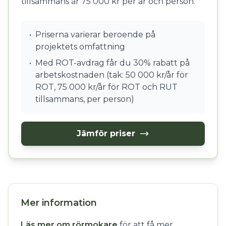
tillsammans är 75 000 kr per år och person.
•
Priserna varierar beroende på
projektets omfattning
•
Med ROT-avdrag får du 30% rabatt på
arbetskostnaden (tak: 50 000 kr/år för
ROT, 75 000 kr/år för ROT och RUT
tillsammans, per person)
Jämför priser
Mer information
Läs mer om rörmokare
för att få mer