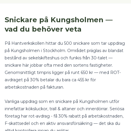
Snickare
på
Kungsholmen
—
vad du behöver veta
På Hantverkskollen hittar du
500
snickare
som tar uppdrag
på
Kungsholmen
i
Stockholm
.
Området präglas av blandat
bestånd av sekelskifteshus och funkis från 30-talet —
snickare här jobbar ofta med den sortens fastigheter.
Genomsnittligt timpris ligger på runt
650
kr — med
ROT-
avdraget på 30%
betalar du bara ca
455
kr för
arbetskostnaden på fakturan.
Vanliga uppdrag som en
snickare
på
Kungsholmen
utför
innefattar
köksluckor, trall & altaner
och
innerdörrar
.
Seriösa
företag har rot-avdrag - få 30% rabatt på arbetskostnaden,
F-skattsedel och en aktiv ansvarsförsäkring — det ska du
alltid kontrollera innan du anlitar.