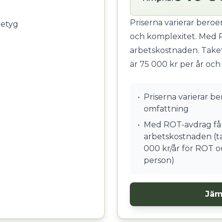
Priserna varierar bero
betyg
och komplexitet. Med 
arbetskostnaden. Take
är 75 000 kr per år och
•
Priserna varierar b
omfattning
•
Med ROT-avdrag får
arbetskostnaden (ta
000 kr/år för ROT o
person)
Jäm