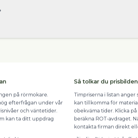
?
tan
Så tolkar du prisbilden
ången på rörmokare.
Timpriserna i listan ange
 hög efterfrågan under vår
kan tillkomma för materia
isnivåer och väntetider.
obekväma tider. Klicka på 
som kan ta ditt uppdrag
beräkna ROT-avdraget. När
kontakta firman direkt ell