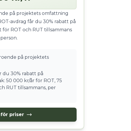
ende på projektets omfattning
ROT-avdrag får du 30% rabatt på
t för ROT och RUT tillsammans
 person.
eroende på projektets
 du 30% rabatt på
k: 50 000 kr/år för ROT, 75
ch RUT tillsammans, per
för priser