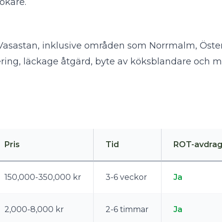
okare
.
 i Vasastan, inklusive områden som Norrmalm, Ös
ring, läckage åtgärd, byte av köksblandare och m
Pris
Tid
ROT-avdra
150,000-350,000 kr
3-6 veckor
Ja
2,000-8,000 kr
2-6 timmar
Ja