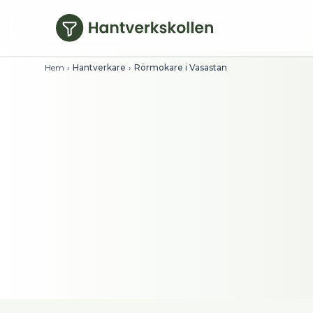
Hoppa till huvudinnehåll
Hem
›
Hantverkare
›
Rörmokare i Vasastan
Rörmokare i Vasa
Se timpriser direkt och filtrera på bety