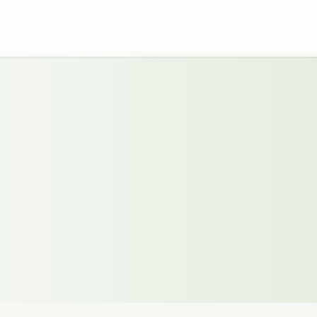
stan
g.