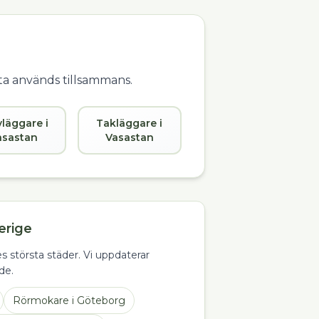
fta används tillsammans.
vläggare i
Takläggare i
asastan
Vasastan
erige
s största städer. Vi uppdaterar
de.
Rörmokare
i
Göteborg