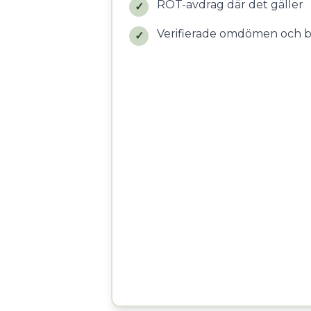
ROT-avdrag där det gäller
✓
Verifierade omdömen och 
✓