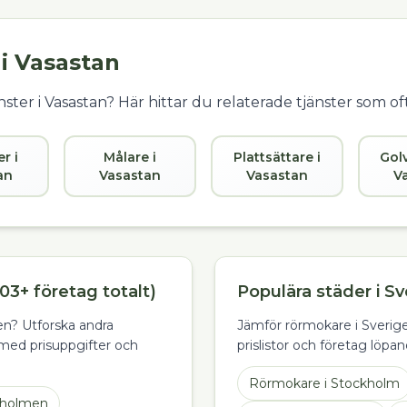
 i
Vasastan
ster i
Vasastan
? Här hittar du relaterade tjänster som o
er i
Målare i
Plattsättare i
Gol
an
Vasastan
Vasastan
V
03+ företag totalt)
Populära städer i Sv
ten? Utforska andra
Jämför rörmokare i Sverige
med prisuppgifter och
prislistor och företag löpan
Rörmokare
i
Stockholm
holmen