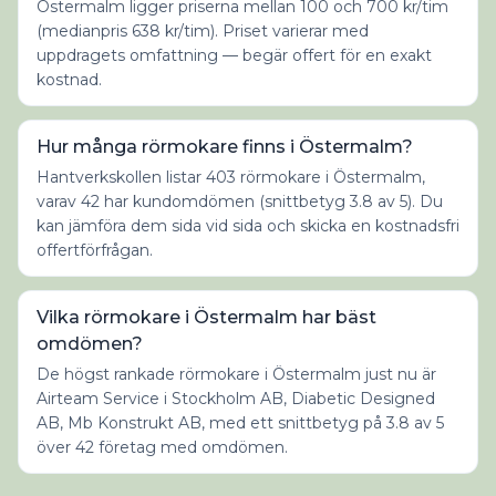
Östermalm ligger priserna mellan 100 och 700 kr/tim
(medianpris 638 kr/tim). Priset varierar med
uppdragets omfattning — begär offert för en exakt
kostnad.
Hur många rörmokare finns i Östermalm?
Hantverkskollen listar 403 rörmokare i Östermalm,
varav 42 har kundomdömen (snittbetyg 3.8 av 5). Du
kan jämföra dem sida vid sida och skicka en kostnadsfri
offertförfrågan.
Vilka rörmokare i Östermalm har bäst
omdömen?
De högst rankade rörmokare i Östermalm just nu är
Airteam Service i Stockholm AB, Diabetic Designed
AB, Mb Konstrukt AB, med ett snittbetyg på 3.8 av 5
över 42 företag med omdömen.