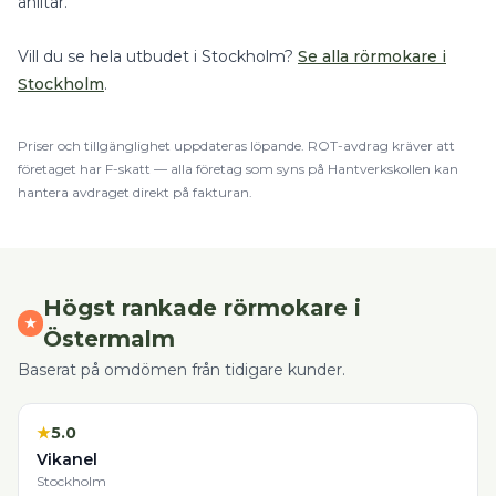
anlitar.
Vill du se hela utbudet i
Stockholm
?
Se alla
rörmokare
i
Stockholm
.
Priser och tillgänglighet uppdateras löpande.
ROT
-avdrag kräver att
företaget har F-skatt — alla företag som syns på Hantverkskollen kan
hantera avdraget direkt på fakturan.
Högst rankade
rörmokare
i
★
Östermalm
Baserat på omdömen från tidigare kunder.
★
5.0
Vikanel
Stockholm