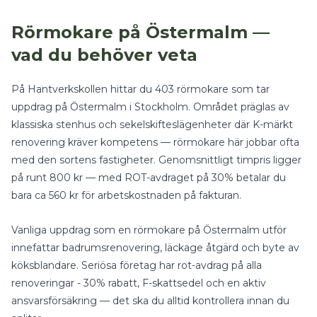
Rörmokare
på
Östermalm
—
vad du behöver veta
På Hantverkskollen hittar du
403
rörmokare
som tar
uppdrag på
Östermalm
i
Stockholm
.
Området präglas av
klassiska stenhus och sekelskifteslägenheter där K-märkt
renovering kräver kompetens — rörmokare här jobbar ofta
med den sortens fastigheter.
Genomsnittligt timpris ligger
på runt
800
kr — med
ROT-avdraget på 30%
betalar du
bara ca
560
kr för arbetskostnaden på fakturan.
Vanliga uppdrag som en
rörmokare
på
Östermalm
utför
innefattar
badrumsrenovering, läckage åtgärd
och
byte av
köksblandare
.
Seriösa företag har rot-avdrag på alla
renoveringar - 30% rabatt, F-skattsedel och en aktiv
ansvarsförsäkring — det ska du alltid kontrollera innan du