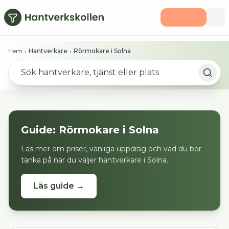
Hoppa till huvudinnehåll
Hem
›
Hantverkare
›
Rörmokare i Solna
Guide:
Rörmokare
i
Solna
Läs mer om priser, vanliga uppdrag och vad du bör
tänka på när du väljer hantverkare i
Solna
.
Läs guide →