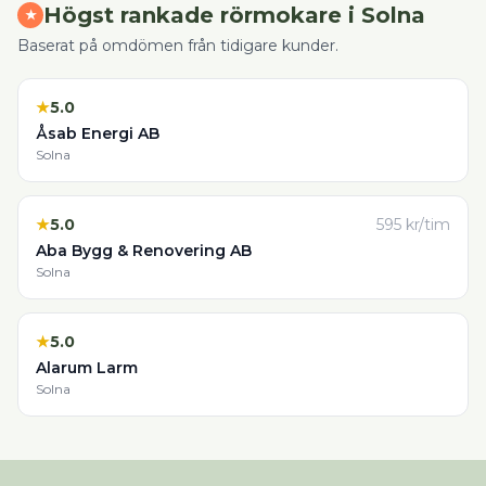
Högst rankade
rörmokare
i
Solna
★
Baserat på omdömen från tidigare kunder.
★
5.0
Åsab Energi AB
Solna
★
5.0
595
kr/tim
Aba Bygg & Renovering AB
Solna
★
5.0
Alarum Larm
Solna