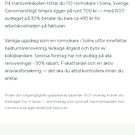
På Hantverkskollen hittar du
110
rörmokare
i
Solna
, Sverige
.
Genomsnittligt timpris ligger på runt
700
kr — med
ROT-
avdraget på 30%
betalar du bara ca
490
kr för
arbetskostnaden på fakturan.
Vanliga uppdrag som en
rörmokare
i
Solna
utför innefattar
badrumsrenovering, läckage åtgärd
och
byte av
köksblandare
.
Seriösa företag har rot-avdrag på alla
renoveringar - 30% rabatt, F-skattsedel och en aktiv
ansvarsförsäkring — det ska du alltid kontrollera innan du
anlitar.
Priser och tillgänglighet uppdateras löpande.
ROT
-avdrag kräver att
företaget har F-skatt — alla företag som syns på Hantverkskollen kan
hantera avdraget direkt på fakturan.