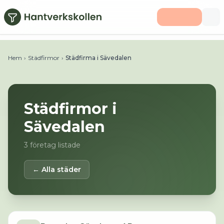
Hoppa till huvudinnehåll
Hem
›
Städfirmor
›
Städfirma i Sävedalen
Städfirmor i
Sävedalen
3
företag listade
← Alla städer