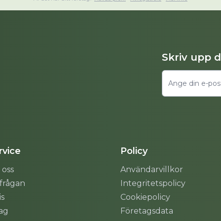
Skriv upp 
vice
Policy
 oss
Användarvillkor
rfrågan
Integritetspolicy
is
Cookiepolicy
tag
Företagsdata