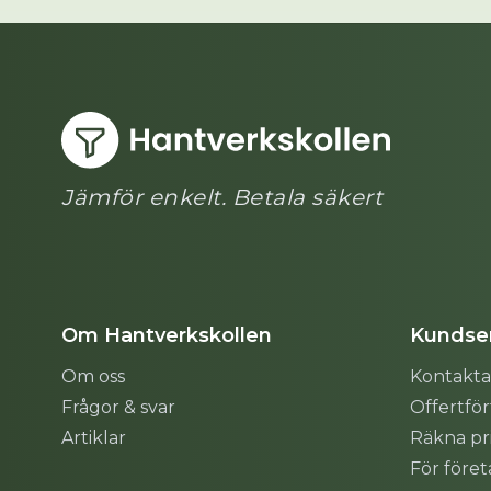
Jämför enkelt. Betala säkert
Om Hantverkskollen
Kundser
Om oss
Kontakta
Frågor & svar
Offertfö
Artiklar
Räkna pr
För före
Sitemap