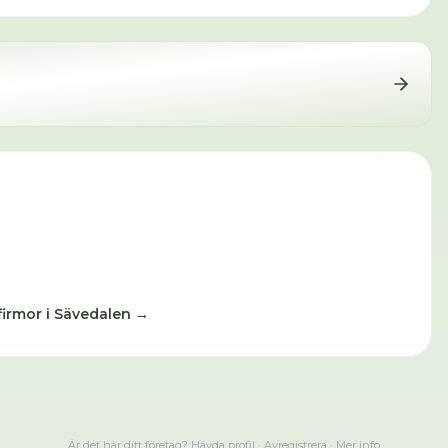
firmor i
Sävedalen
→
Är det här ditt företag?
Hävda profil
·
Avregistrera
·
Mer info