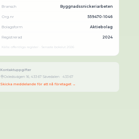
Bransch
Byggnadssnickeriarbeten
Org.nr
559470-1046
Bolagsform
Aktiebolag
Registrerad
2024
Källa: offentliga register · Senaste bokslut
2026
Kontaktuppgifter
Oxledsvägen 16, 433 67 Sävedalen
· 433 67
Skicka meddelande för att nå företaget →