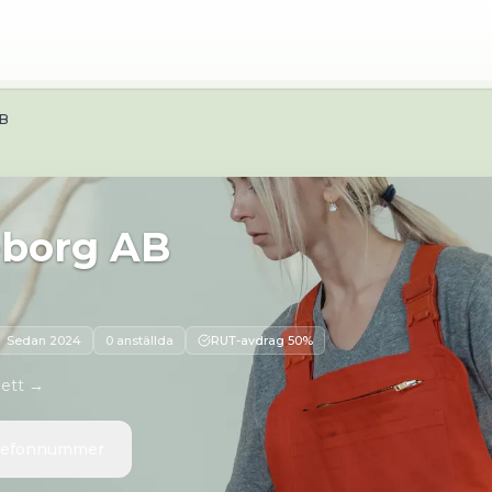
 67 Sävedalen
AB
eborg AB
Sedan
2024
0 anställda
RUT-avdrag 50%
 ett →
elefonnummer