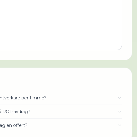
antverkare per timme?
få ROT-avdrag?
jag en offert?