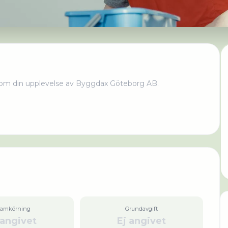
om din upplevelse av
Byggdax Göteborg AB
.
ramkörning
Grundavgift
 angivet
Ej angivet