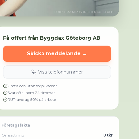
FOTO:
TIMA MIROSHNICHENKO
· PEXELS
Få offert från
Byggdax Göteborg AB
Skicka meddelande →
Visa telefonnummer
Gratis och utan förpliktelser
Svar ofta inom 24 timmar
RUT-avdrag 50% på arbete
Företagsfakta
Omsättning
0 tkr