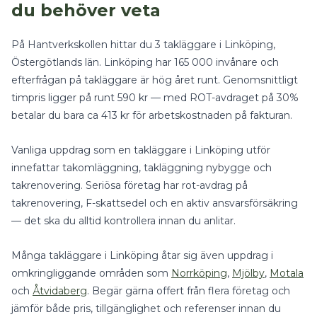
du behöver veta
På Hantverkskollen hittar du
3
takläggare
i
Linköping
,
Östergötlands län
.
Linköping har 165 000 invånare och
efterfrågan på takläggare är hög året runt.
Genomsnittligt
timpris ligger på runt
590
kr — med
ROT-avdraget på 30%
betalar du bara ca
413
kr för arbetskostnaden på fakturan.
Vanliga uppdrag som en
takläggare
i
Linköping
utför
innefattar
takomläggning, takläggning nybygge
och
takrenovering
.
Seriösa företag har rot-avdrag på
takrenovering, F-skattsedel och en aktiv ansvarsförsäkring
— det ska du alltid kontrollera innan du anlitar.
Många
takläggare
i
Linköping
åtar sig även uppdrag i
omkringliggande områden som
Norrköping
,
Mjölby
,
Motala
och
Åtvidaberg
. Begär gärna offert från flera företag och
jämför både pris, tillgänglighet och referenser innan du