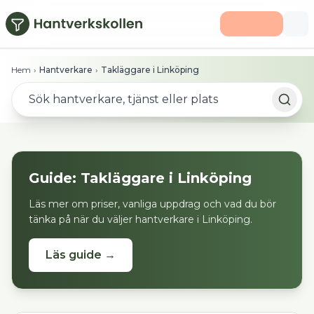
Hoppa till huvudinnehåll
Hem
›
Hantverkare
›
Takläggare i Linköping
Guide:
Takläggare
i
Linköping
Läs mer om priser, vanliga uppdrag och vad du bör
tänka på när du väljer hantverkare i
Linköping
.
Läs guide →