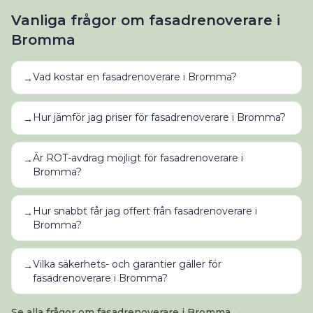
Vanliga frågor om
fasadrenoverare
i
Bromma
Vad kostar en fasadrenoverare i Bromma?
→
Hur jämför jag priser för fasadrenoverare i Bromma?
→
Är ROT-avdrag möjligt för fasadrenoverare i
→
Bromma?
Hur snabbt får jag offert från fasadrenoverare i
→
Bromma?
Vilka säkerhets- och garantier gäller för
→
fasadrenoverare i Bromma?
Se alla frågor om
fasadrenoverare
i
Bromma
→