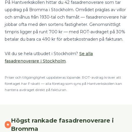
På Hantverkskollen hittar du
42
fasadrenoverare
som tar
uppdrag på
Bromma
i
Stockholm
.
Området präglas av villor
och småhus från 1930-tal och framåt — fasadrenoverare här
jobbar ofta med den sortens fastigheter.
Genomsnittligt
timpris ligger på runt
700
kr — med
ROT-avdraget på 30%
betalar du bara ca
490
kr för arbetskostnaden på fakturan.
Vill du se hela utbudet i
Stockholm
?
Se alla
fasadrenoverare
i
Stockholm
.
Priser och tillgänglighet uppdateras löpande.
ROT
-avdrag kräver att
företaget har F-skatt — alla företag som syns på Hantverkskollen kan
hantera avdraget direkt på fakturan.
Högst rankade
fasadrenoverare
i
★
Bromma