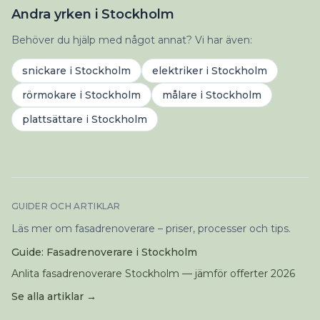
Andra yrken i Stockholm
Behöver du hjälp med något annat? Vi har även:
snickare
i
Stockholm
elektriker
i
Stockholm
rörmokare
i
Stockholm
målare
i
Stockholm
plattsättare
i
Stockholm
GUIDER OCH ARTIKLAR
Läs mer om fasadrenoverare – priser, processer och tips.
Guide: Fasadrenoverare i Stockholm
Anlita fasadrenoverare Stockholm — jämför offerter 2026
Se alla artiklar →