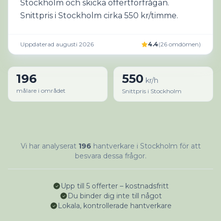
Stockholm och skicka offertförfrågan.
Snittpris i Stockholm cirka 550 kr/timme.
Uppdaterad augusti 2026
4.4
(
26
omdömen
)
196
550
kr/h
målare i området
Snittpris i Stockholm
Vi har analyserat
196
hantverkare i Stockholm för att
besvara dessa frågor.
Upp till 5 offerter – kostnadsfritt
Du binder dig inte till något
Lokala, kontrollerade hantverkare