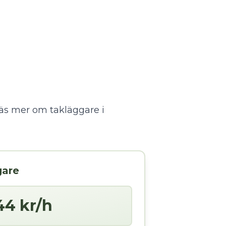
äs mer om takläggare i
gare
44 kr/h