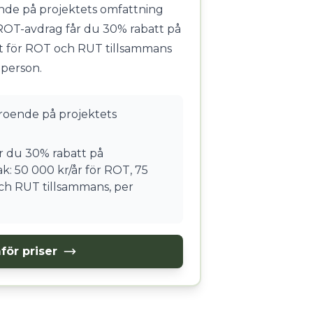
ende på projektets omfattning
ROT-avdrag får du 30% rabatt på
t för ROT och RUT tillsammans
 person.
eroende på projektets
 du 30% rabatt på
k: 50 000 kr/år för ROT, 75
ch RUT tillsammans, per
för priser