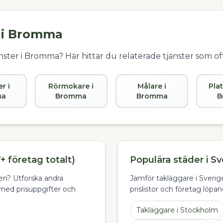
 i
Bromma
ster i
Bromma
? Här hittar du relaterade tjänster som o
er i
Rörmokare i
Målare i
Plat
ma
Bromma
Bromma
B
+ företag totalt)
Populära städer i Sv
ten? Utforska andra
Jämför takläggare i Sverige
med prisuppgifter och
prislistor och företag löpan
Takläggare
i
Stockholm