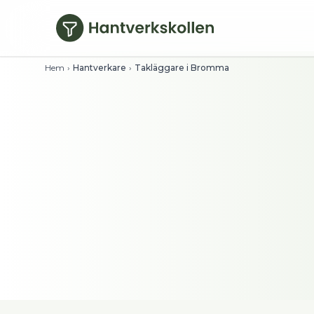
Hoppa till huvudinnehåll
Hem
›
Hantverkare
›
Takläggare i Bromma
Takläggare i Bro
Se timpriser direkt och filtrera på bety