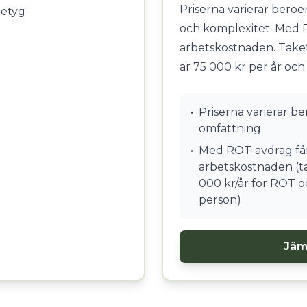
Priserna varierar bero
betyg
och komplexitet. Med 
arbetskostnaden. Take
är 75 000 kr per år och
•
Priserna varierar b
omfattning
•
Med ROT-avdrag får
arbetskostnaden (ta
000 kr/år för ROT o
person)
Jäm