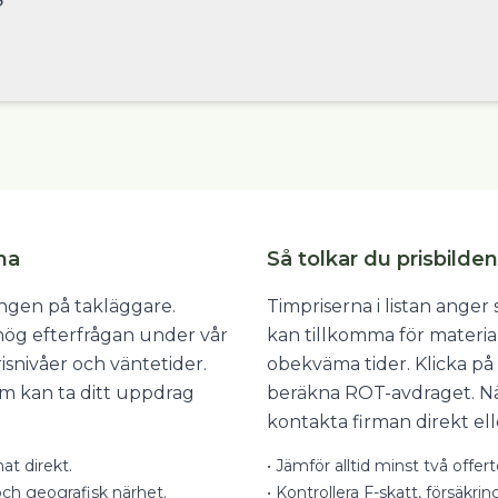
?
ma
Så tolkar du prisbilden
ången på takläggare.
Timpriserna i listan ange
hög efterfrågan under vår
kan tillkomma för materia
isnivåer och väntetider.
obekväma tider. Klicka på 
som kan ta ditt uppdrag
beräkna ROT-avdraget. När
kontakta firman direkt ell
at direkt.
•
Jämför alltid minst två offer
ch geografisk närhet.
•
Kontrollera F-skatt, försäkrin