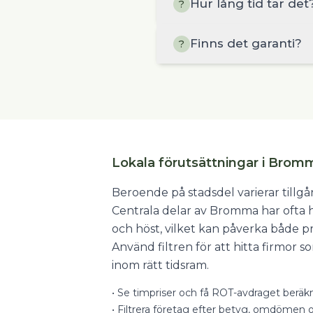
Hur lång tid tar det
?
Finns det garanti?
?
Lokala förutsättningar i Brom
Beroende på stadsdel varierar tillg
Centrala delar av Bromma har ofta 
och höst, vilket kan påverka både pr
Använd filtren för att hitta firmor 
inom rätt tidsram.
•
Se timpriser och få ROT-avdraget beräkn
•
Filtrera företag efter betyg, omdömen o