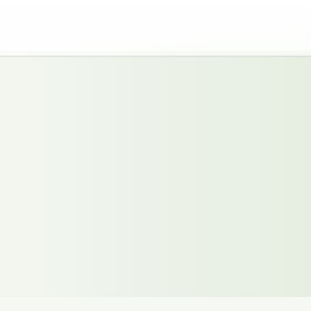
mma
g.