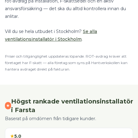
rot-avdrag på installation, F-skattsedel och en aktiv
ansvarsförsäkring — det ska du alltid kontrollera innan du
anlitar.
Vill du se hela utbudet i
Stockholm
?
Se alla
ventilationsinstallatör
i
Stockholm
.
Priser och tillgänglighet uppdateras löpande.
ROT
-avdrag kräver att
företaget har F-skatt — alla företag som syns på Hantverkskollen kan
hantera avdraget direkt på fakturan.
Högst rankade
ventilationsinstallatör
★
i
Farsta
Baserat på omdömen från tidigare kunder.
★
5.0