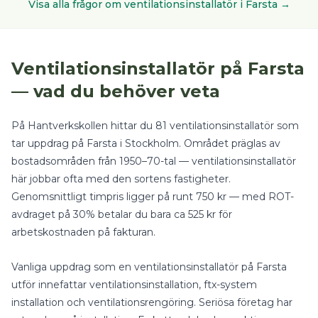
Visa alla frågor om
ventilationsinstallatör
i
Farsta
→
Ventilationsinstallatör
på
Farsta
— vad du behöver veta
På Hantverkskollen hittar du
81
ventilationsinstallatör
som
tar uppdrag på
Farsta
i
Stockholm
.
Området präglas av
bostadsområden från 1950–70-tal — ventilationsinstallatör
här jobbar ofta med den sortens fastigheter.
Genomsnittligt timpris ligger på runt
750
kr — med
ROT-
avdraget på 30%
betalar du bara ca
525
kr för
arbetskostnaden på fakturan.
Vanliga uppdrag som en
ventilationsinstallatör
på
Farsta
utför innefattar
ventilationsinstallation, ftx-system
installation
och
ventilationsrengöring
.
Seriösa företag har