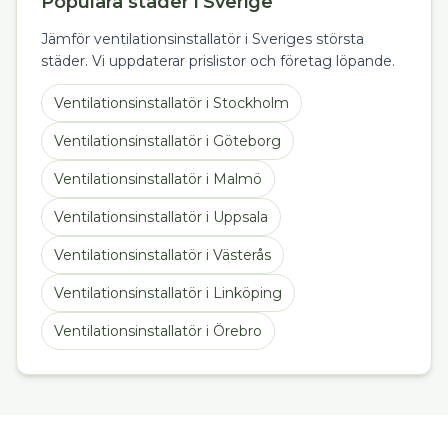
Populära städer i Sverige
Jämför ventilationsinstallatör i Sveriges största
städer. Vi uppdaterar prislistor och företag löpande.
Ventilationsinstallatör
i
Stockholm
Ventilationsinstallatör
i
Göteborg
Ventilationsinstallatör
i
Malmö
Ventilationsinstallatör
i
Uppsala
Ventilationsinstallatör
i
Västerås
Ventilationsinstallatör
i
Linköping
Ventilationsinstallatör
i
Örebro