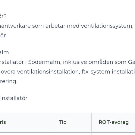
ör?
 hantverkare som arbetar med ventilationssystem, fr
tör
.
malm
nsinstallatör i Södermalm, inklusive områden som 
vera ventilationsinstallation, ftx-system installat
rering.
installatör
ris
Tid
ROT-avdrag