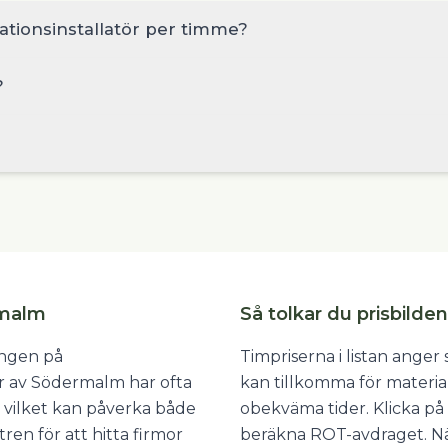
lationsinstallatör per timme?
?
rmalm
Så tolkar du prisbilden
ången på
Timpriserna i listan ange
lar av Södermalm har ofta
kan tillkomma för materia
 vilket kan påverka både
obekväma tider. Klicka på 
tren för att hitta firmor
beräkna ROT-avdraget. När