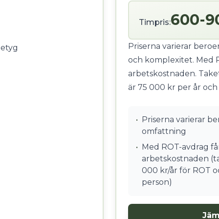
600-9
Timpris:
Priserna varierar bero
betyg
och komplexitet. Med 
arbetskostnaden. Take
är 75 000 kr per år och
•
Priserna varierar b
omfattning
•
Med ROT-avdrag får
arbetskostnaden (ta
000 kr/år för ROT o
person)
Jäm