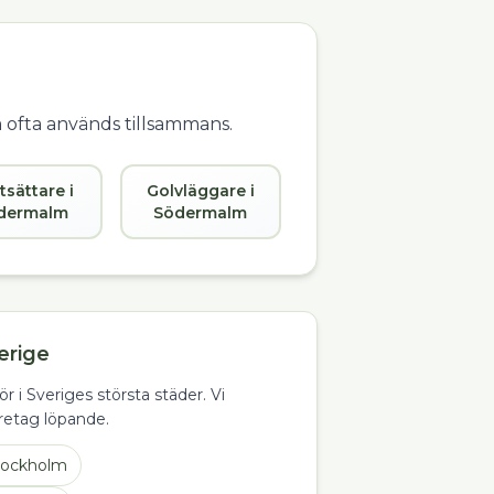
m ofta används tillsammans.
tsättare i
Golvläggare i
dermalm
Södermalm
erige
ör i Sveriges största städer. Vi
öretag löpande.
tockholm