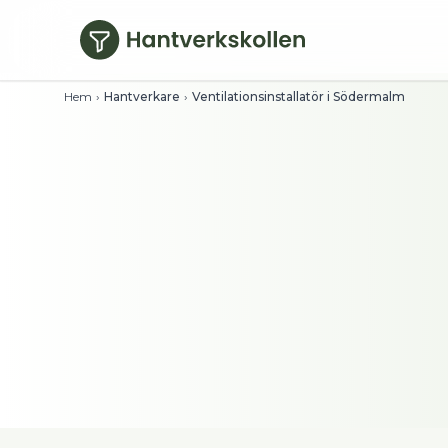
Hoppa till huvudinnehåll
Hem
›
Hantverkare
›
Ventilationsinstallatör i Södermalm
Ventilationsinstal
Se timpriser direkt och filtrera på bety