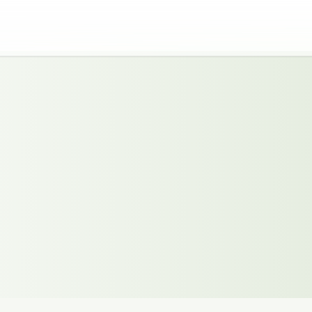
latör i Södermalm
g.