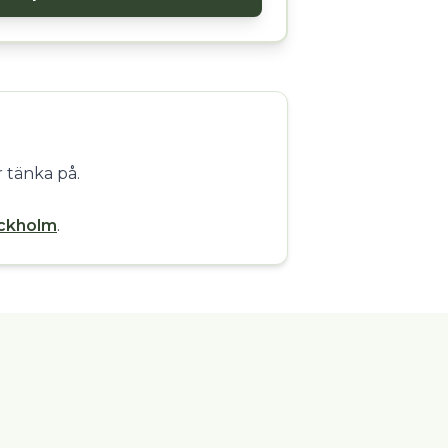
 tänka på.
tockholm
.