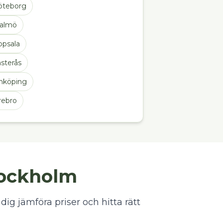
öteborg
almö
ppsala
sterås
inköping
rebro
Stockholm
dig jämföra priser och hitta rätt