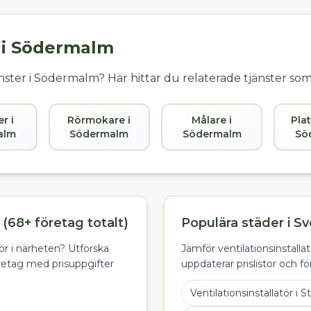
 i
Södermalm
ster i
Södermalm
? Här hittar du relaterade tjänster so
er i
Rörmokare i
Målare i
Plat
alm
Södermalm
Södermalm
Sö
(68+ företag totalt)
Populära städer i Sv
atör i närheten? Utforska
Jämför ventilationsinstallat
retag med prisuppgifter
uppdaterar prislistor och f
Ventilationsinstallatör
i
S