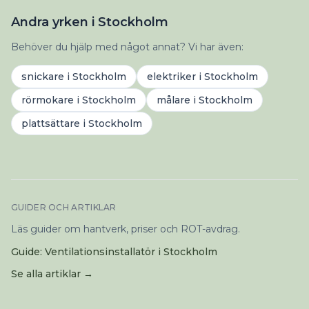
Andra yrken i Stockholm
Behöver du hjälp med något annat? Vi har även:
snickare
i
Stockholm
elektriker
i
Stockholm
rörmokare
i
Stockholm
målare
i
Stockholm
plattsättare
i
Stockholm
GUIDER OCH ARTIKLAR
Läs guider om hantverk, priser och ROT-avdrag.
Guide: Ventilationsinstallatör i Stockholm
Se alla artiklar →