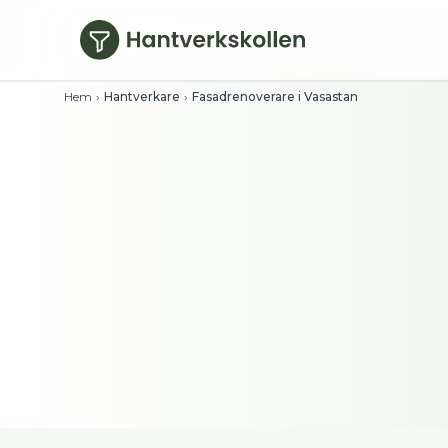
Hoppa till huvudinnehåll
Hem
›
Hantverkare
›
Fasadrenoverare i Vasastan
Fasadrenoverare i
Se timpriser direkt och filtrera på bety