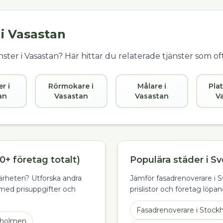
 i
Vasastan
ster i
Vasastan
? Här hittar du relaterade tjänster som o
er i
Rörmokare i
Målare i
Plat
an
Vasastan
Vasastan
V
0+ företag totalt)
Populära städer i Sv
 närheten? Utforska andra
Jämför fasadrenoverare i Sv
med prisuppgifter och
prislistor och företag löpan
Fasadrenoverare
i
Stock
holmen