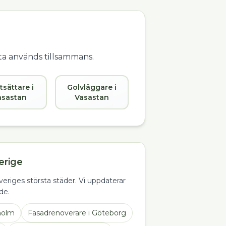
fta används tillsammans.
tsättare i
Golvläggare i
asastan
Vasastan
erige
eriges största städer. Vi uppdaterar
de.
holm
Fasadrenoverare
i
Göteborg