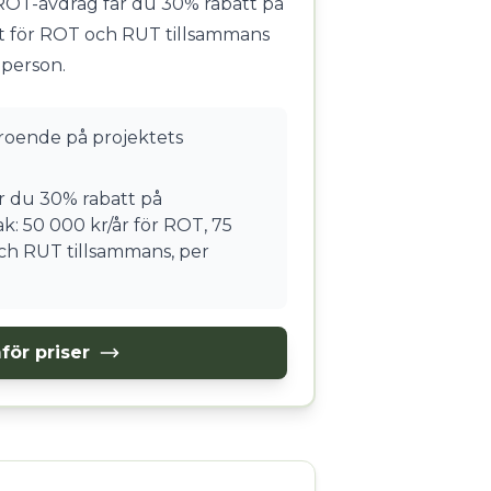
ROT-avdrag får du 30% rabatt på
t för ROT och RUT tillsammans
 person.
eroende på projektets
 du 30% rabatt på
k: 50 000 kr/år för ROT, 75
ch RUT tillsammans, per
för priser