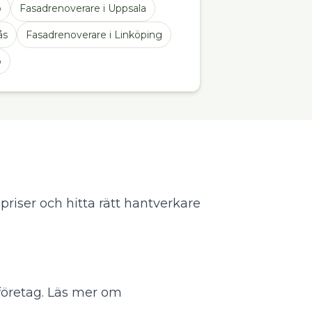
ö
Fasadrenoverare
i
Uppsala
ås
Fasadrenoverare
i
Linköping
o
 priser och hitta rätt hantverkare
företag.
Läs mer om