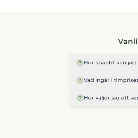
Vanl
Hur snabbt kan jag 
?
Vad ingår i timprise
?
Hur väljer jag ett se
?