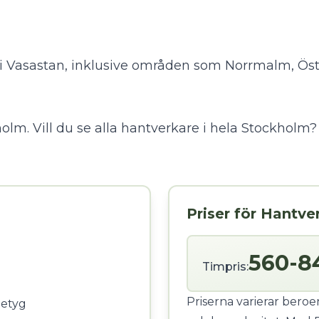
re i Vasastan, inklusive områden som Norrmalm, 
olm. Vill du se alla hantverkare i hela Stockholm
Priser för Hantve
560-8
Timpris:
Priserna varierar bero
betyg