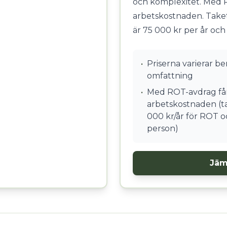
och komplexitet. Med 
arbetskostnaden. Take
är 75 000 kr per år och
•
Priserna varierar b
omfattning
•
Med ROT-avdrag får
arbetskostnaden (ta
000 kr/år för ROT o
person)
Jäm