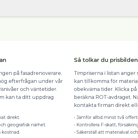
tan
Så tolkar du prisbilden
ången på fasadrenoverare.
Timpriserna i listan ange
 hög efterfrågan under vår
kan tillkomma för materia
isnivåer och väntetider.
obekväma tider. Klicka på 
som kan ta ditt uppdrag
beräkna ROT-avdraget. När
kontakta firman direkt ell
at direkt.
•
Jämför alltid minst två offer
ch geografisk närhet.
•
Kontrollera F-skatt, försäkrin
n kostnad.
•
Säkerställ att materialval och