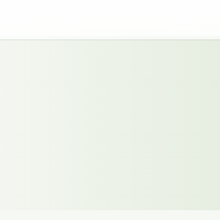
 Vasastan
g.