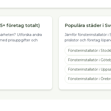
5+ företag totalt)
Populära städer i Sv
i närheten? Utforska andra
Jämför fönsterinstallatör i
med prisuppgifter och
prislistor och företag löpan
Fönsterinstallatör
i
Stoc
Fönsterinstallatör
i
Göte
Fönsterinstallatör
i
Uppsa
Fönsterinstallatör
i
Örebr