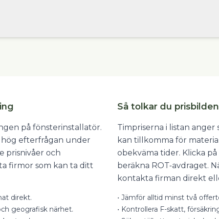
ping
Så tolkar du prisbilden
ngen på fönsterinstallatör.
Timpriserna i listan ange
a hög efterfrågan under
kan tillkomma för materia
e prisnivåer och
obekväma tider. Klicka på 
tta firmor som kan ta ditt
beräkna ROT-avdraget. När
kontakta firman direkt ell
at direkt.
•
Jämför alltid minst två offer
ch geografisk närhet.
•
Kontrollera F-skatt, försäkrin