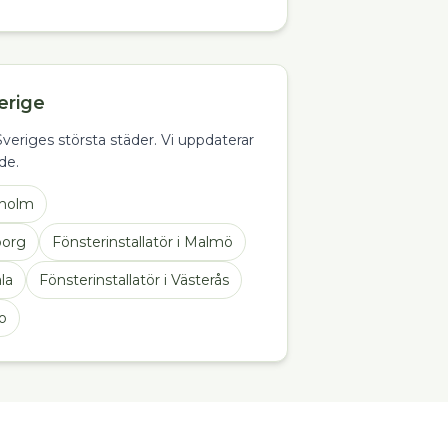
erige
 Sveriges största städer. Vi uppdaterar
de.
kholm
borg
Fönsterinstallatör
i
Malmö
la
Fönsterinstallatör
i
Västerås
o