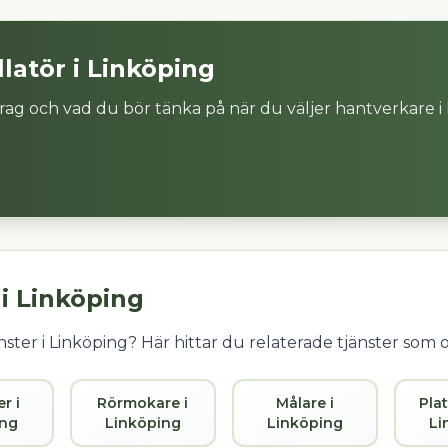
llatör
i
Linköping
rag och vad du bör tänka på när du väljer hantverkare i
 i
Linköping
ster i
Linköping
? Här hittar du relaterade tjänster som 
er i
Rörmokare i
Målare i
Plat
ing
Linköping
Linköping
Li