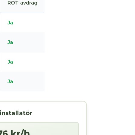
ROT-avdrag
Ja
Ja
Ja
Ja
installatör
76 kr/h