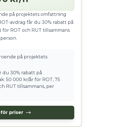
ende på projektets omfattning
ROT-avdrag får du 30% rabatt på
t för ROT och RUT tillsammans
 person.
eroende på projektets
 du 30% rabatt på
k: 50 000 kr/år för ROT, 75
ch RUT tillsammans, per
för priser