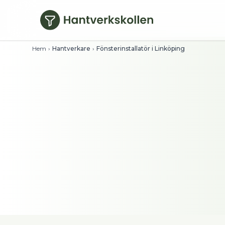
Hoppa till huvudinnehåll
Hem
›
Hantverkare
›
Fönsterinstallatör i Linköping
Fönsterinstallatör
Se timpriser direkt och filtrera på bety