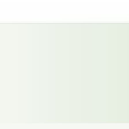
 i Linköping
g.