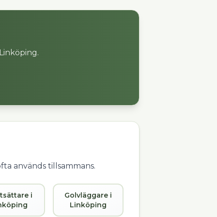
Linköping
.
ofta används tillsammans.
tsättare i
Golvläggare i
nköping
Linköping