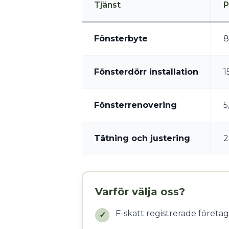
Tjänst
P
Fönsterbyte
8
Fönsterdörr installation
1
Fönsterrenovering
5
Tätning och justering
2
Varför välja oss?
F-skatt registrerade företag
✓