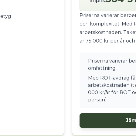
Timpris:
Priserna varierar bero
betyg
och komplexitet. Med 
arbetskostnaden. Take
är 75 000 kr per år och
•
Priserna varierar b
omfattning
•
Med ROT-avdrag får
arbetskostnaden (ta
000 kr/år för ROT o
person)
Jäm