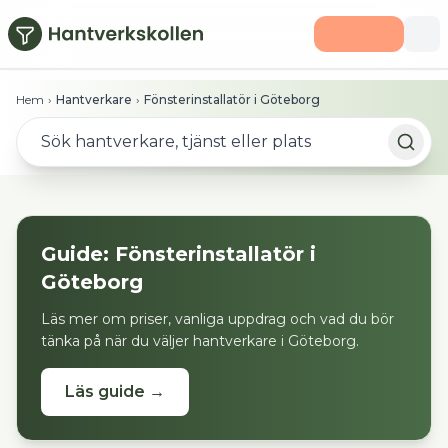
Hoppa till huvudinnehåll
Hem
›
Hantverkare
›
Fönsterinstallatör i Göteborg
Guide:
Fönsterinstallatör
i
Göteborg
Läs mer om priser, vanliga uppdrag och vad du bör
tänka på när du väljer hantverkare i
Göteborg
.
Läs guide →