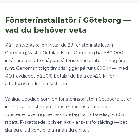
Fönsterinstallatör
i
Göteborg
—
vad du behöver veta
På Hantverkskollen hittar du
29
fönsterinstallatör
i
Göteborg
, Västra Götalands län
.
Göteborg har 580 000
invånare och efterfrågan på fönsterinstallatör är hög året
runt.
Genomsnittligt timpris ligger på runt
600
kr — med
ROT-avdraget på 30%
betalar du bara ca
420
kr för
arbetskostnaden på fakturan.
Vanliga uppdrag som en
fönsterinstallatör
i
Göteborg
utför
innefattar
fönsterbyte, fönsterdörr installation
och
fönsterrenovering
.
Seriösa företag har rot-avdrag - 30%
rabatt, F-skattsedel och en aktiv ansvarsförsäkring — det
ska du alltid kontrollera innan du anlitar.