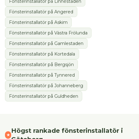
Fönsterinstallatör
på
Linnéstaden
Fönsterinstallatör
på
Angered
Fönsterinstallatör
på
Askim
Fönsterinstallatör
på
Västra Frölunda
Fönsterinstallatör
på
Gamlestaden
Fönsterinstallatör
på
Kortedala
Fönsterinstallatör
på
Bergsjön
Fönsterinstallatör
på
Tynnered
Fönsterinstallatör
på
Johanneberg
Fönsterinstallatör
på
Guldheden
Högst rankade
fönsterinstallatör
i
★