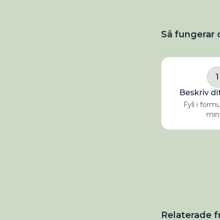
Så fungerar 
1
Beskriv di
Fyll i form
min
Relaterade f