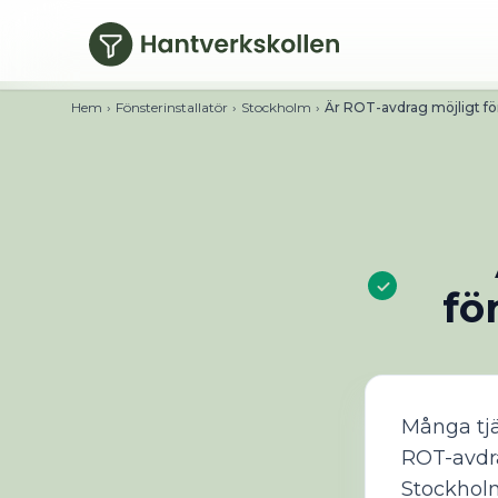
Hoppa till huvudinnehåll
Hem
›
Fönsterinstallatör
›
Stockholm
›
Är ROT-avdrag möjligt för
fö
Många tjä
ROT-avdra
Stockholm