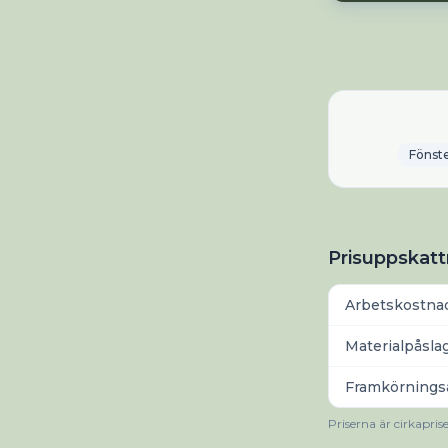
Fönste
Prisuppskatt
Arbetskostna
Materialpåslag
Framkörningsa
Priserna är cirkapris