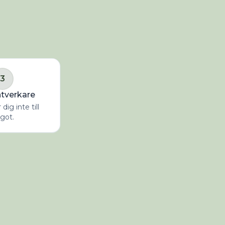
3
ntverkare
dig inte till
got.