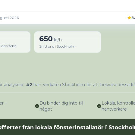
gusti 2026
4
650
kr/h
 i området
Snittpris i Stockholm
ar analyserat
42
hantverkare i Stockholm för att besvara dessa fr
er –
Du binder dig inte till
Lokala, kontroll
något
hantverkare
offerter från lokala fönsterinstallatör i Stockho