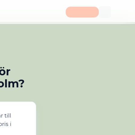
ör
holm?
 till
ris i