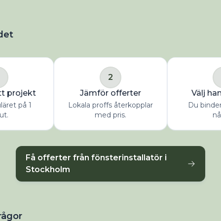
det
2
tt projekt
Jämför offerter
Välj ha
uläret på 1
Lokala proffs återkopplar
Du binder 
ut.
med pris.
nå
Få offerter från fönsterinstallatör i
Stockholm
rågor