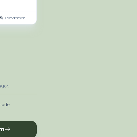
.5
(
11
omdömen
)
ågor.
erade
lm