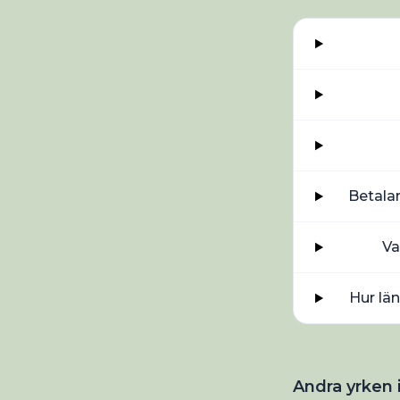
Betalar
Va
Hur lä
Andra yrken 