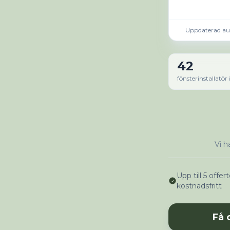
Uppdaterad au
42
fönsterinstallatör
Vi h
Upp till 5 offert
kostnadsfritt
Få 