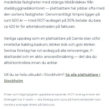
medeltida fastigheter med stränga tillståndskrav från
stadsbyggnadskontoret — plattsättare här jobbar ofta med
den sortens fastigheter.
Genomsnittligt timpris ligger på
runt
600
kr — med
ROT-avdraget på 30%
betalar du bara
ca
420
kr för arbetskostnaden på fakturan.
Vanliga uppdrag som en
plattsättare
på
Gamla stan
utför
innefattar
kakling badrum, klinker kök
och
golv klinker
.
Seriösa företag har rot-avdrag på alla renoveringar, F-
skattsedel och en aktiv ansvarsförsäkring — det ska du
alltid kontrollera innan du anlitar.
Vill du se hela utbudet i
Stockholm
?
Se alla
plattsättare
i
Stockholm
.
Priser och tillgänglighet uppdateras löpande.
ROT
-avdrag kräver att
företaget har F-skatt — alla företag som syns på Hantverkskollen kan
hantera avdraget direkt på fakturan.