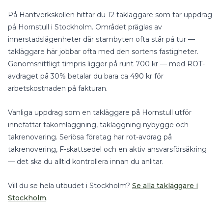
På Hantverkskollen hittar du
12
takläggare
som tar uppdrag
på
Hornstull
i
Stockholm
.
Området präglas av
innerstadslägenheter där stambyten ofta står på tur —
takläggare här jobbar ofta med den sortens fastigheter.
Genomsnittligt timpris ligger på runt
700
kr — med
ROT-
avdraget på 30%
betalar du bara ca
490
kr för
arbetskostnaden på fakturan.
Vanliga uppdrag som en
takläggare
på
Hornstull
utför
innefattar
takomläggning, takläggning nybygge
och
takrenovering
.
Seriösa företag har rot-avdrag på
takrenovering, F-skattsedel och en aktiv ansvarsförsäkring
— det ska du alltid kontrollera innan du anlitar.
Vill du se hela utbudet i
Stockholm
?
Se alla
takläggare
i
Stockholm
.