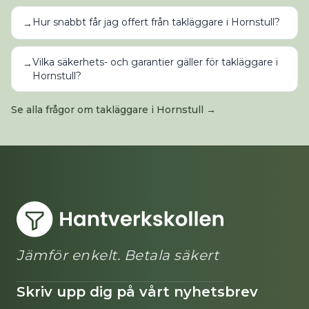
Hur snabbt får jag offert från takläggare i Hornstull?
→
Vilka säkerhets- och garantier gäller för takläggare i
→
Hornstull?
Se alla frågor om
takläggare
i
Hornstull
→
Jämför enkelt. Betala säkert
Skriv upp dig på vårt nyhetsbrev