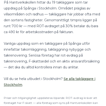
På Hantverkskollen hittar du
19
takläggare
som tar
uppdrag på
Spånga
i
Stockholm
.
Området präglas av
villaområden och radhus — takläggare här jobbar ofta med
den sortens fastigheter.
Genomsnittligt timpris ligger på
runt
700
kr — med
ROT-avdraget på 30%
betalar du bara
ca
490
kr för arbetskostnaden på fakturan.
Vanliga uppdrag som en
takläggare
på
Spånga
utför
innefattar
takomläggning, takläggning nybygge
och
takrenovering
.
Seriösa företag har rot-avdrag på
takrenovering, F-skattsedel och en aktiv ansvarsförsäkring
— det ska du alltid kontrollera innan du anlitar.
Vill du se hela utbudet i
Stockholm
?
Se alla
takläggare
i
Stockholm
.
Priser och tillgänglighet uppdateras löpande.
ROT
-avdrag kräver att
företaget har F-skatt — alla företag som syns på Hantverkskollen kan