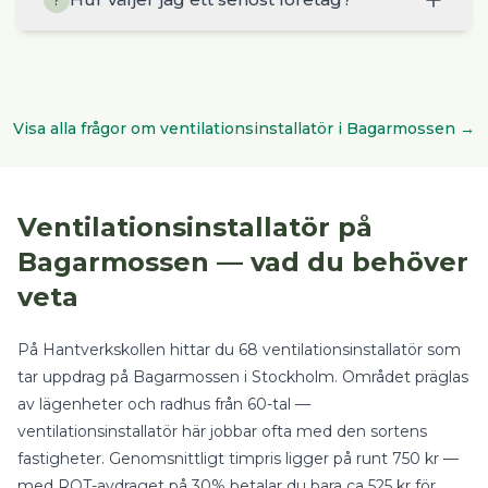
?
Visa alla frågor om
ventilationsinstallatör
i
Bagarmossen
→
Ventilationsinstallatör
på
Bagarmossen
— vad du behöver
veta
På Hantverkskollen hittar du
68
ventilationsinstallatör
som
tar uppdrag på
Bagarmossen
i
Stockholm
.
Området präglas
av lägenheter och radhus från 60-tal —
ventilationsinstallatör här jobbar ofta med den sortens
fastigheter.
Genomsnittligt timpris ligger på runt
750
kr —
med
ROT-avdraget på 30%
betalar du bara ca
525
kr för