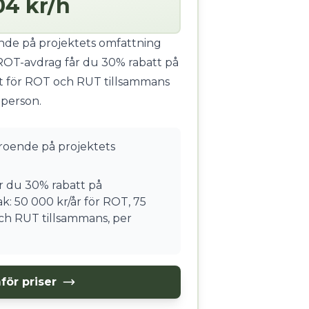
04 kr/h
ende på projektets omfattning
ROT-avdrag får du 30% rabatt på
t för ROT och RUT tillsammans
 person.
eroende på projektets
 du 30% rabatt på
k: 50 000 kr/år för ROT, 75
ch RUT tillsammans, per
för priser