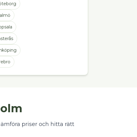
öteborg
almö
ppsala
sterås
inköping
rebro
holm
jämföra priser och hitta rätt