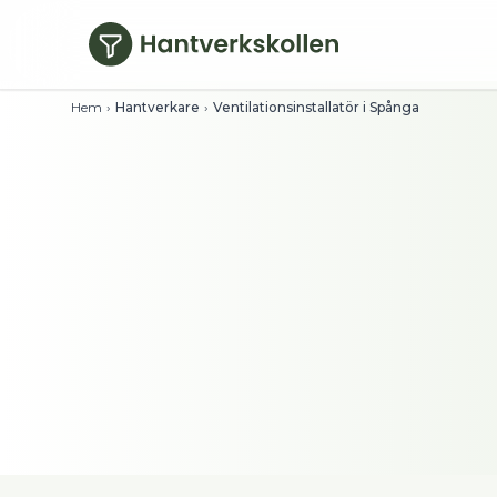
Hoppa till huvudinnehåll
Hem
›
Hantverkare
›
Ventilationsinstallatör i Spånga
Ventilationsinstal
Se timpriser direkt och filtrera på bety