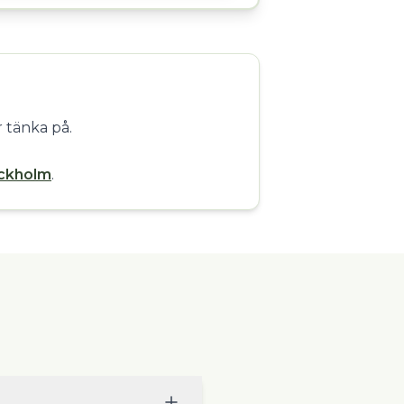
 tänka på.
tockholm
.