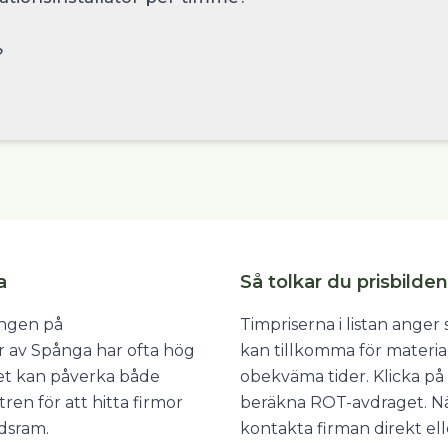
?
a
Så tolkar du prisbilden
ången på
Timpriserna i listan ange
lar av Spånga har ofta hög
kan tillkomma för materia
ket kan påverka både
obekväma tider. Klicka på 
tren för att hitta firmor
beräkna ROT-avdraget. När
idsram.
kontakta firman direkt ell