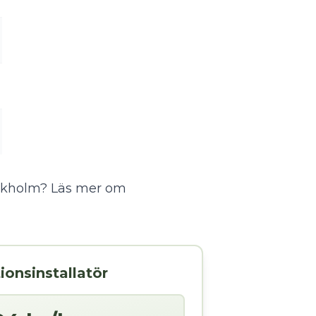
tockholm?
Läs mer om
tionsinstallatör