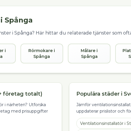
 i
Spånga
ster i
Spånga
? Här hittar du relaterade tjänster som of
er i
Rörmokare i
Målare i
Plat
a
Spånga
Spånga
 företag totalt)
Populära städer i Sv
atör i närheten? Utforska
Jämför ventilationsinstallat
retag med prisuppgifter
uppdaterar prislistor och f
Ventilationsinstallatör
i
S