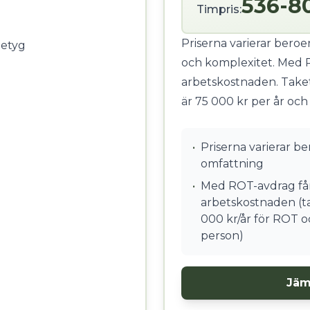
536-8
Timpris:
Priserna varierar bero
betyg
och komplexitet. Med 
arbetskostnaden. Take
är 75 000 kr per år och
•
Priserna varierar b
omfattning
•
Med ROT-avdrag får
arbetskostnaden (ta
000 kr/år för ROT o
person)
Jäm