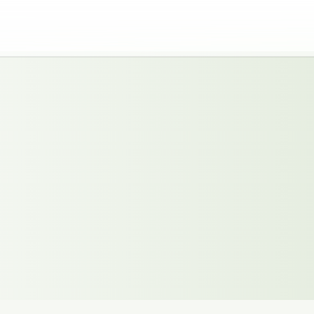
latör i Spånga
g.