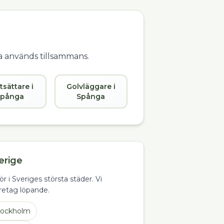
ta används tillsammans.
tsättare i
Golvläggare i
Spånga
Spånga
erige
ör i Sveriges största städer. Vi
öretag löpande.
tockholm