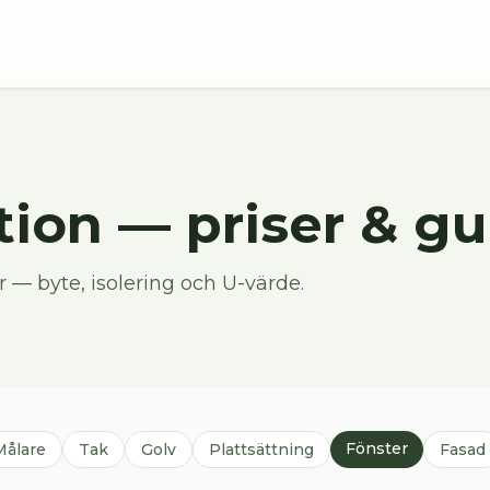
tion
— priser & gu
ar — byte, isolering och U-värde.
Fönster
Målare
Tak
Golv
Plattsättning
Fasad