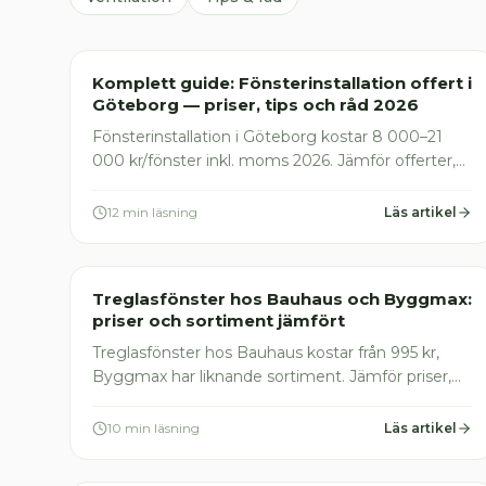
Fönsterinstallation
Komplett guide: Fönsterinstallation offert i
Göteborg — priser, tips och råd 2026
Fönsterinstallation i Göteborg kostar 8 000–21
000 kr/fönster inkl. moms 2026. Jämför offerter,
undvik fällor och spara 30% med ROT-avdrag. Läs
guiden nu
12 min läsning
Läs artikel
Fönsterinstallation
Treglasfönster hos Bauhaus och Byggmax:
priser och sortiment jämfört
Treglasfönster hos Bauhaus kostar från 995 kr,
Byggmax har liknande sortiment. Jämför priser,
material och monteringskostnad – spara med
ROT-avdrag 2026
10 min läsning
Läs artikel