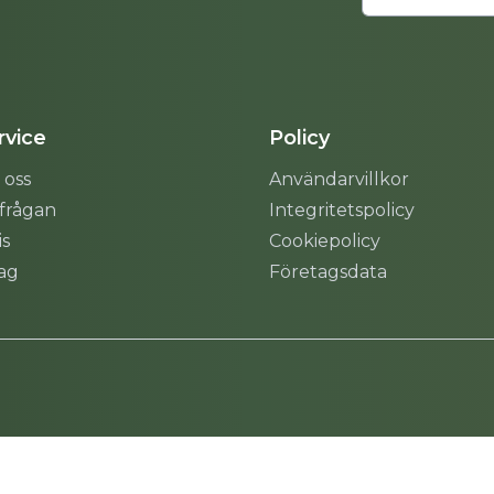
vice
Policy
 oss
Användarvillkor
rfrågan
Integritetspolicy
is
Cookiepolicy
tag
Företagsdata