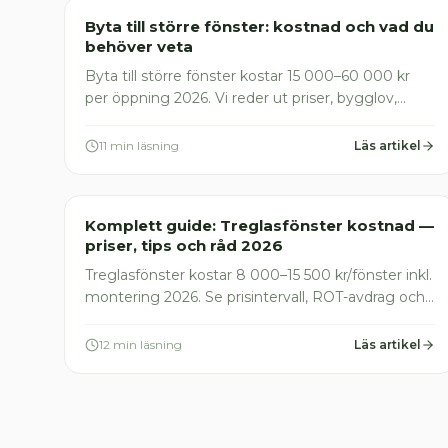
Fönsterinstallation
Byta till större fönster: kostnad och vad du
behöver veta
Byta till större fönster kostar 15 000–60 000 kr
per öppning 2026. Vi reder ut priser, bygglov,
ROT-avdrag och vad du måste kontrollera innan
du beställer.
11 min läsning
Läs artikel
Fönsterinstallation
Komplett guide: Treglasfönster kostnad —
priser, tips och råd 2026
Treglasfönster kostar 8 000–15 500 kr/fönster inkl.
montering 2026. Se prisintervall, ROT-avdrag och
vanliga fällor du bör undvika. Jämför offerter
gratis.
12 min läsning
Läs artikel