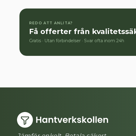
REDO ATT ANLITA?
Få offerter från kvalitetss
Gratis · Utan förbindelser · Svar ofta inom 24h
Jämför enkelt. Betala säkert