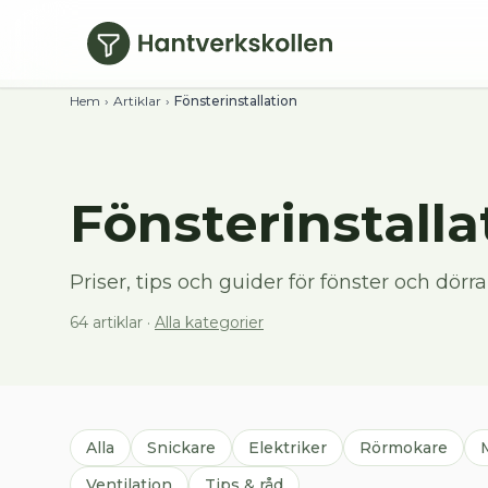
Hoppa till huvudinnehåll
Hem
›
Artiklar
›
Fönsterinstallation
Fönsterinstalla
Priser, tips och guider för fönster och dörr
64
artiklar
·
Alla kategorier
Alla
Snickare
Elektriker
Rörmokare
Ventilation
Tips & råd