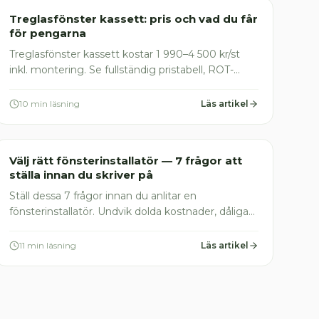
Fönsterinstallation
Treglasfönster kassett: pris och vad du får
för pengarna
Treglasfönster kassett kostar 1 990–4 500 kr/st
inkl. montering. Se fullständig pristabell, ROT-
avdrag och vanliga fällor att undvika — jämför
offerter gratis
10 min läsning
Läs artikel
Fönsterinstallation
Välj rätt fönsterinstallatör — 7 frågor att
ställa innan du skriver på
Ställ dessa 7 frågor innan du anlitar en
fönsterinstallatör. Undvik dolda kostnader, dåliga
garantier och felaktig montering. Jämför offerter
från 663 kr/tim
11 min läsning
Läs artikel