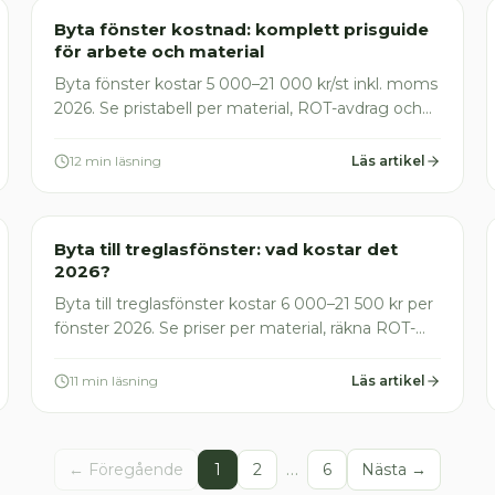
Fönsterinstallation
Byta fönster kostnad: komplett prisguide
för arbete och material
Byta fönster kostar 5 000–21 000 kr/st inkl. moms
2026. Se pristabell per material, ROT-avdrag och
vanliga fällor. Få gratis offerter idag!
12 min läsning
Läs artikel
Fönsterinstallation
Byta till treglasfönster: vad kostar det
2026?
Byta till treglasfönster kostar 6 000–21 500 kr per
fönster 2026. Se priser per material, räkna ROT-
avdrag och undvik de vanligaste misstagen. Få
gratis offert idag!
11 min läsning
Läs artikel
…
← Föregående
1
2
6
Nästa →