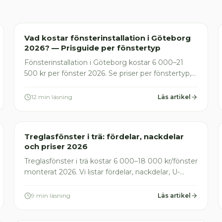
Fönsterinstallation
Vad kostar fönsterinstallation i Göteborg
2026? — Prisguide per fönstertyp
Fönsterinstallation i Göteborg kostar 6 000–21
500 kr per fönster 2026. Se priser per fönstertyp,
ROT-avdrag och lokala Göteborgstillägg. Jämför
offerter gratis
12 min läsning
Läs artikel
Fönsterinstallation
Treglasfönster i trä: fördelar, nackdelar
och priser 2026
Treglasfönster i trä kostar 6 000–18 000 kr/fönster
monterat 2026. Vi listar fördelar, nackdelar, U-
värden och ROT-avdrag. Jämför priser här
9 min läsning
Läs artikel