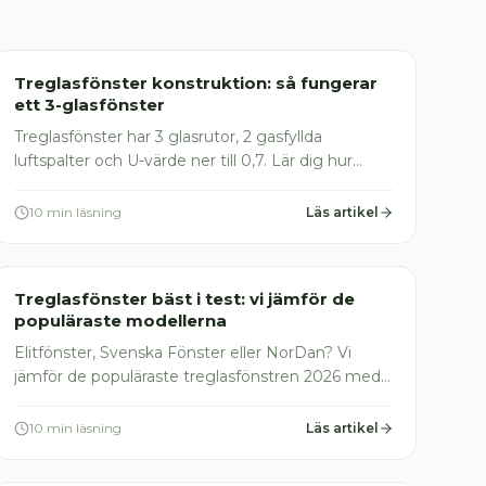
Fönsterinstallation
Treglasfönster konstruktion: så fungerar
ett 3-glasfönster
Treglasfönster har 3 glasrutor, 2 gasfyllda
luftspalter och U-värde ner till 0,7. Lär dig hur
konstruktionen fungerar, vad det kostar och när
det lönar sig.
10 min läsning
Läs artikel
Fönsterinstallation
Treglasfönster bäst i test: vi jämför de
populäraste modellerna
Elitfönster, Svenska Fönster eller NorDan? Vi
jämför de populäraste treglasfönstren 2026 med
U-värden, garantier och priser. Hitta rätt modell för
ditt hus.
10 min läsning
Läs artikel