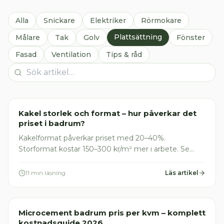
Alla
Snickare
Elektriker
Rörmokare
Plattsättning
Målare
Tak
Golv
Fönster
Fasad
Ventilation
Tips & råd
Plattsättare
Kakel storlek och format – hur påverkar det
priset i badrum?
Kakelformat påverkar priset med 20–40%.
Storformat kostar 150–300 kr/m² mer i arbete. Se
pristabell, vanliga misstag & vad du bör kräva av
hantverkaren
11 min läsning
Läs artikel
Plattsättare
Microcement badrum pris per kvm – komplett
kostnadsguide 2026