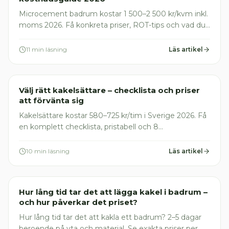
Microcement badrum kostar 1 500–2 500 kr/kvm inkl.
moms 2026. Få konkreta priser, ROT-tips och vad du
MÅSTE kontrollera innan du skriver på. Jämför gratis.
11 min läsning
Läs artikel
Plattsättare
Välj rätt kakelsättare – checklista och priser
att förvänta sig
Kakelsättare kostar 580–725 kr/tim i Sverige 2026. Få
en komplett checklista, pristabell och 8
varningssignaler att undvika – spara med ROT-avdrag.
10 min läsning
Läs artikel
Plattsättare
Hur lång tid tar det att lägga kakel i badrum –
och hur påverkar det priset?
Hur lång tid tar det att kakla ett badrum? 2–5 dagar
beroende på yta och material. Se exakta priser per