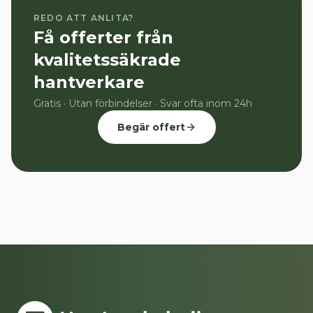
REDO ATT ANLITA?
Få offerter från
kvalitetssäkrade
hantverkare
Gratis · Utan förbindelser · Svar ofta inom 24h
Begär offert