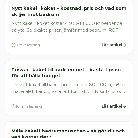
Plattsättare
Nytt kakel i köket – kostnad, pris och vad som
skiljer mot badrum
Nytt kakel i köket kostar 4 500–18 000 kr beroende
på yta. Se exakta priser, jämför med badrum, ROT-
avdrag och undvik de vanligaste misstaken 2026
9 min läsning
Läs artikel
Plattsättare
Prisvärt kakel till badrummet – bästa tipsen
för att hålla budget
Prisvärt kakel till badrummet kostar 80–400 kr/m² för
materialet. Lär dig välja rätt format, undvika fällor och
spara tusenlappar med ROT-avdrag. Jämför priser nu
10 min läsning
Läs artikel
Plattsättare
Måla kakel i badrumsduschen – så gör du och
vad kostar det?