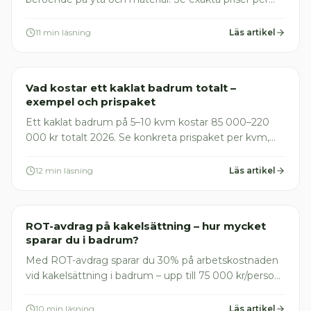
kvm, ROT-avdrag och vad som påverkar kostnaden
2026.
11 min läsning
Läs artikel
Plattsättare
Vad kostar ett kaklat badrum totalt –
exempel och prispaket
Ett kaklat badrum på 5–10 kvm kostar 85 000–220
000 kr totalt 2026. Se konkreta prispaket per kvm,
vad som ingår och hur du räknar rätt med ROT-
avdrag.
12 min läsning
Läs artikel
Plattsättare
ROT-avdrag på kakelsättning – hur mycket
sparar du i badrum?
Med ROT-avdrag sparar du 30% på arbetskostnaden
vid kakelsättning i badrum – upp till 75 000 kr/person.
Se priser, räkneexempel och fallgropar 2026.
10 min läsning
Läs artikel