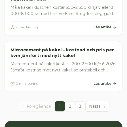
Måla kakel i duschen kostar 500–2 500 kr själv eller 3
000–8 000 kr med hantverkare. Steg-för-steg-guide,
prisdata och viktiga varningar för våtzon 1.
12 min läsning
Läs artikel
Plattsättare
Microcement på kakel – kostnad och pris per
kvm jämfört med nytt kakel
Microcement på kakel kostar 1 200–2 500 kr/m² 2026.
Jämför kostnad mot nytt kakel, se pristabell och
spara 30% med ROT-avdrag. Få gratis offerter här.
10 min läsning
Läs artikel
← Föregående
1
2
3
Nästa →