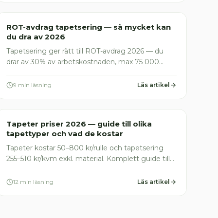
Målare
ROT-avdrag tapetsering — så mycket kan
du dra av 2026
Tapetsering ger rätt till ROT-avdrag 2026 — du
drar av 30% av arbetskostnaden, max 75 000
kr/person. Se priser, räkneexempel och vanliga
fallgropar här
9 min läsning
Läs artikel
Målare
Tapeter priser 2026 — guide till olika
tapettyper och vad de kostar
Tapeter kostar 50–800 kr/rulle och tapetsering
255–510 kr/kvm exkl. material. Komplett guide till
priser per tapettyp, ROT-avdrag och vanliga fällor
2026.
12 min läsning
Läs artikel