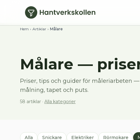
Hoppa till huvudinnehåll
Hem
›
Artiklar
›
Målare
Målare
— priser
Priser, tips och guider för måleriarbeten 
målning, tapet och puts.
58
artiklar
·
Alla kategorier
Alla
Snickare
Elektriker
Rörmokare