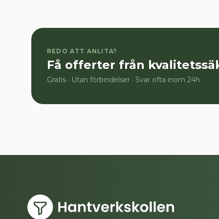
REDO ATT ANLITA?
Få offerter från kvalitetss
Gratis · Utan förbindelser · Svar ofta inom 24h