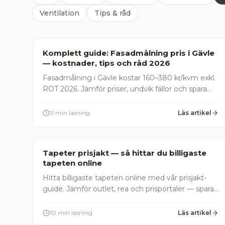
Ventilation
Tips & råd
Målare
Komplett guide: Fasadmålning pris i Gävle
— kostnader, tips och råd 2026
Fasadmålning i Gävle kostar 160–380 kr/kvm exkl.
ROT 2026. Jämför priser, undvik fällor och spara
30% med ROT-avdrag. Få gratis offerter idag
11 min läsning
Läs artikel
Målare
Tapeter prisjakt — så hittar du billigaste
tapeten online
Hitta billigaste tapeten online med vår prisjakt-
guide. Jämför outlet, rea och prisportaler — spara
30–60% på tapeter. Konkreta tips och priser för
2026.
10 min läsning
Läs artikel