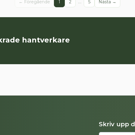
…
← Föregående
1
2
5
Nästa →
äkrade hantverkare
Skriv upp 