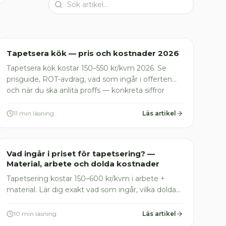
Målare
Tapetsera kök — pris och kostnader 2026
Tapetsera kök kostar 150–550 kr/kvm 2026. Se
prisguide, ROT-avdrag, vad som ingår i offerten
och när du ska anlita proffs — konkreta siffror
direkt
11 min läsning
Läs artikel
Målare
Vad ingår i priset för tapetsering? —
Material, arbete och dolda kostnader
Tapetsering kostar 150–600 kr/kvm i arbete +
material. Lär dig exakt vad som ingår, vilka dolda
kostnader som finns och hur du undviker de
vanligaste fallgroparna.
10 min läsning
Läs artikel