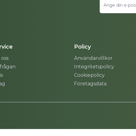
vice
Policy
 oss
Användarvillkor
rfrågan
Integritetspolicy
is
Cookiepolicy
tag
Företagsdata