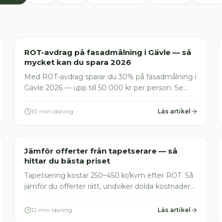
Målare
ROT-avdrag på fasadmålning i Gävle — så
mycket kan du spara 2026
Med ROT-avdrag sparar du 30% på fasadmålning i
Gävle 2026 — upp till 50 000 kr per person. Se
prisexempel, räkneformler och vanliga misstag att
undvika.
10 min läsning
Läs artikel
Målare
Jämför offerter från tapetserare — så
hittar du bästa priset
Tapetsering kostar 250–450 kr/kvm efter ROT. Så
jämför du offerter rätt, undviker dolda kostnader
och hittar bästa tapetserare 2026. Få gratis
offerter här
12 min läsning
Läs artikel