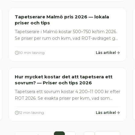
Målare
Tapetserare Malmö pris 2026 — lokala
priser och tips
Tapetserare i Malmö kostar 500–750 kr/tim 2026.
Se priser per rum och kvm, vad ROT-avdraget ger
dig och hur du undviker de vanligaste fällorna. Få
gratis offert!
10 min läsning
Läs artikel
Målare
Hur mycket kostar det att tapetsera ett
sovrum? — Priser och tips 2026
Tapetsera ett sovrum kostar 4 200–11 000 kr efter
ROT 2026. Se exakta priser per kvm, vad som
ingår och vanliga fällor att undvika. Jämför gratis
offerter.
12 min läsning
Läs artikel