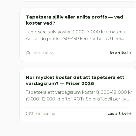
Målare
Tapetsera själv eller anlita proffs — vad
kostar vad?
Tapetsera själv kostar 3 000–7 000 kr i material.
Anlitar du proffs: 250–450 kr/m² efter ROT. Se
fullständig pristabell, vanliga fällor och när proffs
lönar sig.
11 min läsning
Läs artikel
Målare
Hur mycket kostar det att tapetsera ett
vardagsrum? — Priser 2026
Tapetsera ett vardagsrum kostar 8 000–18 000 kr
(5 600–12 600 kr efter ROT). Se prisTabell per kvm,
vad som ingår och hur du undviker de vanligaste
fällorna 2026.
12 min läsning
Läs artikel