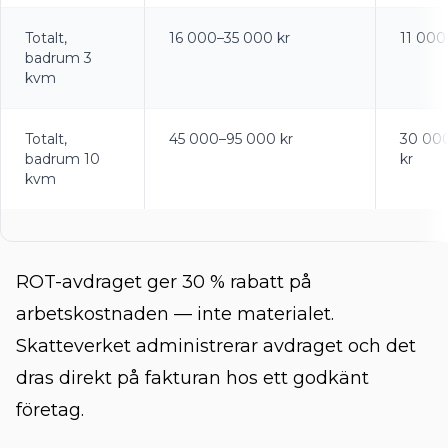
Totalt,
16 000–35 000 kr
11 000
badrum 3
kvm
Totalt,
45 000–95 000 kr
30 00
badrum 10
kr
kvm
ROT-avdraget
ger 30 % rabatt på
arbetskostnaden — inte materialet.
Skatteverket
administrerar avdraget och det
dras direkt på fakturan hos ett godkänt
företag.