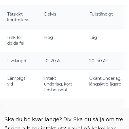
Tätskikt
Delvis
Fullständigt
kontrollerat
Risk för
Hög
Låg
dolda fel
Livslängd
10–20 år
20–40 år
Lämpligt
Intakt
Okänt underlag,
vid
underlag, kort
långsiktig ägare
tidshorisont
Ska du bo kvar länge? Riv. Ska du sälja om tre
år och allt ser intakt ut? Kakel på kakel kan