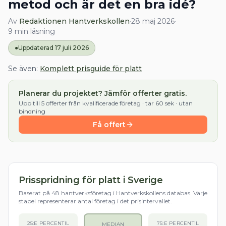
metod och är det en bra idé?
Av
Redaktionen Hantverkskollen
·
28 maj 2026
·
9
min läsning
●
Uppdaterad
17 juli 2026
Se även:
Komplett prisguide för
platt
Planerar du projektet? Jämför offerter gratis.
Upp till 5 offerter från kvalificerade företag · tar 60 sek · utan
bindning
Få offert
Prisspridning för
platt
i
Sverige
Baserat på
48
hantverksföretag i Hantverkskollens databas. Varje
stapel representerar antal företag i det prisintervallet.
25:E PERCENTIL
75:E PERCENTIL
MEDIAN