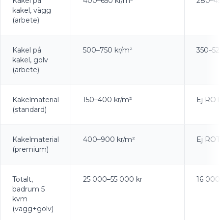
Kakel på
400–650 kr/m²
280–45
kakel, vägg
(arbete)
Kakel på
500–750 kr/m²
350–52
kakel, golv
(arbete)
Kakelmaterial
150–400 kr/m²
Ej ROT
(standard)
Kakelmaterial
400–900 kr/m²
Ej ROT
(premium)
Totalt,
25 000–55 000 kr
16 000
badrum 5
kvm
(vägg+golv)