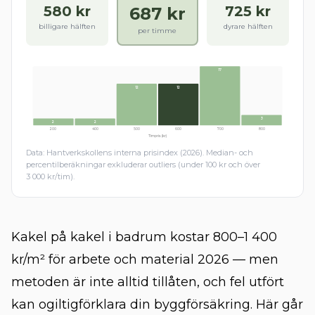
580
kr
725
kr
687
kr
billigare hälften
dyrare hälften
per timme
17
12
12
3
2
2
200
400
500
600
700
800
Timpris (kr)
Data: Hantverkskollens interna prisindex (2026). Median- och
percentilberäkningar exkluderar outliers (under 100 kr och över
3 000 kr/tim).
Kakel på kakel i badrum kostar 800–1 400
kr/m² för arbete och material 2026 — men
metoden är inte alltid tillåten, och fel utfört
kan ogiltigförklara din byggförsäkring. Här går