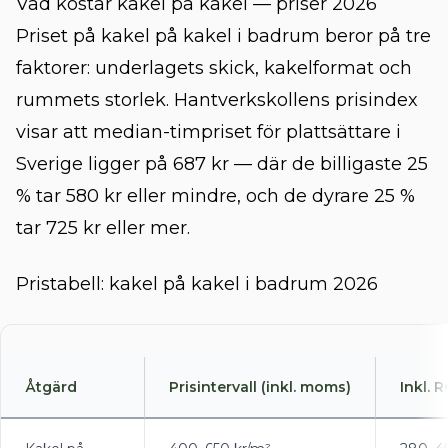
Vad kostar kakel på kakel — priser 2026
Priset på kakel på kakel i badrum beror på tre
faktorer: underlagets skick, kakelformat och
rummets storlek. Hantverkskollens prisindex
visar att median-timpriset för plattsättare i
Sverige ligger på 687 kr — där de billigaste 25
% tar 580 kr eller mindre, och de dyrare 25 %
tar 725 kr eller mer.
Pristabell: kakel på kakel i badrum 2026
Åtgärd
Prisintervall (inkl. moms)
Inkl. 