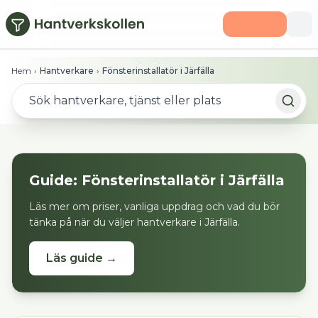
Hoppa till huvudinnehåll
Hem
›
Hantverkare
›
Fönsterinstallatör i Järfälla
Guide:
Fönsterinstallatör
i
Järfälla
Läs mer om priser, vanliga uppdrag och vad du bör
tänka på när du väljer hantverkare i
Järfälla
.
Läs guide →