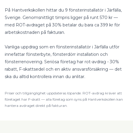
På Hantverkskollen hittar du
9
fönsterinstallatör
i
Järfälla
,
Sverige
.
Genomsnittligt timpris ligger på runt
570
kr —
med
ROT-avdraget på 30%
betalar du bara ca
399
kr för
arbetskostnaden på fakturan.
Vanliga uppdrag som en
fönsterinstallatör
i
Järfälla
utför
innefattar
fönsterbyte, fönsterdörr installation
och
fönsterrenovering
.
Seriösa företag har rot-avdrag - 30%
rabatt, F-skattsedel och en aktiv ansvarsförsäkring — det
ska du alltid kontrollera innan du anlitar.
Priser och tillgänglighet uppdateras löpande.
ROT
-avdrag kräver att
företaget har F-skatt — alla företag som syns på Hantverkskollen kan
hantera avdraget direkt på fakturan.