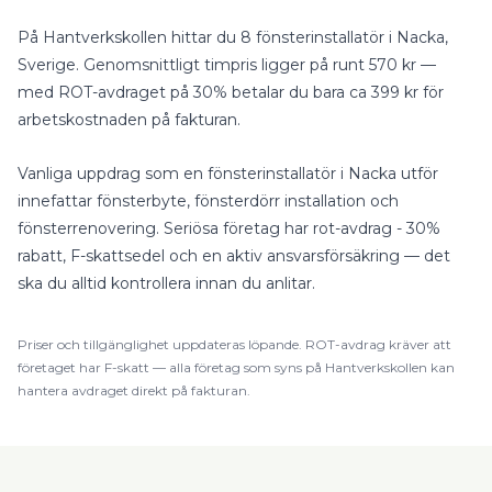
På Hantverkskollen hittar du
8
fönsterinstallatör
i
Nacka
,
Sverige
.
Genomsnittligt timpris ligger på runt
570
kr —
med
ROT-avdraget på 30%
betalar du bara ca
399
kr för
arbetskostnaden på fakturan.
Vanliga uppdrag som en
fönsterinstallatör
i
Nacka
utför
innefattar
fönsterbyte, fönsterdörr installation
och
fönsterrenovering
.
Seriösa företag har rot-avdrag - 30%
rabatt, F-skattsedel och en aktiv ansvarsförsäkring — det
ska du alltid kontrollera innan du anlitar.
Priser och tillgänglighet uppdateras löpande.
ROT
-avdrag kräver att
företaget har F-skatt — alla företag som syns på Hantverkskollen kan
hantera avdraget direkt på fakturan.