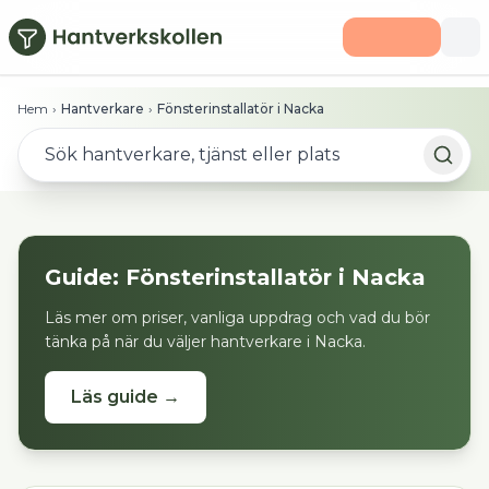
Hoppa till huvudinnehåll
Hem
›
Hantverkare
›
Fönsterinstallatör i Nacka
Guide:
Fönsterinstallatör
i
Nacka
Läs mer om priser, vanliga uppdrag och vad du bör
tänka på när du väljer hantverkare i
Nacka
.
Läs guide →