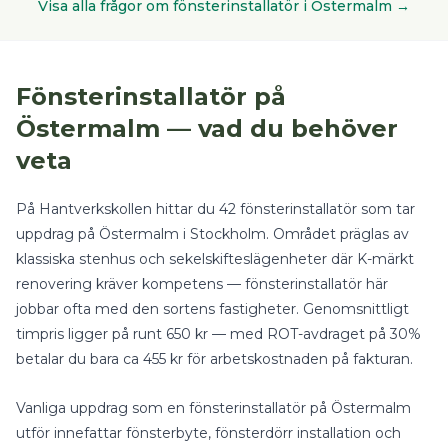
Visa alla frågor om
fönsterinstallatör
i
Östermalm
→
Fönsterinstallatör
på
Östermalm
— vad du behöver
veta
På Hantverkskollen hittar du
42
fönsterinstallatör
som tar
uppdrag på
Östermalm
i
Stockholm
.
Området präglas av
klassiska stenhus och sekelskifteslägenheter där K-märkt
renovering kräver kompetens — fönsterinstallatör här
jobbar ofta med den sortens fastigheter.
Genomsnittligt
timpris ligger på runt
650
kr — med
ROT-avdraget på 30%
betalar du bara ca
455
kr för arbetskostnaden på fakturan.
Vanliga uppdrag som en
fönsterinstallatör
på
Östermalm
utför innefattar
fönsterbyte, fönsterdörr installation
och