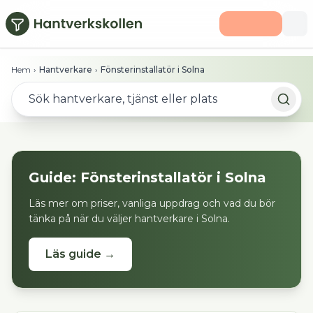
Hoppa till huvudinnehåll
Hem
›
Hantverkare
›
Fönsterinstallatör i Solna
Guide:
Fönsterinstallatör
i
Solna
Läs mer om priser, vanliga uppdrag och vad du bör
tänka på när du väljer hantverkare i
Solna
.
Läs guide →