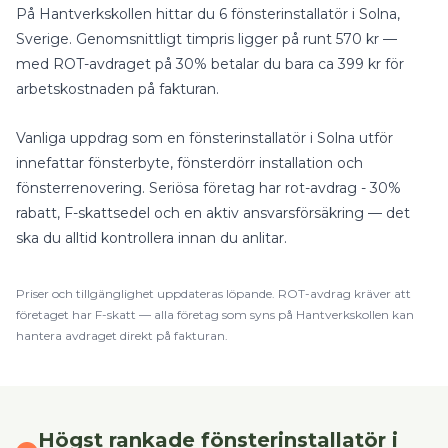
På Hantverkskollen hittar du
6
fönsterinstallatör
i
Solna
,
Sverige
.
Genomsnittligt timpris ligger på runt
570
kr —
med
ROT-avdraget på 30%
betalar du bara ca
399
kr för
arbetskostnaden på fakturan.
Vanliga uppdrag som en
fönsterinstallatör
i
Solna
utför
innefattar
fönsterbyte, fönsterdörr installation
och
fönsterrenovering
.
Seriösa företag har rot-avdrag - 30%
rabatt, F-skattsedel och en aktiv ansvarsförsäkring — det
ska du alltid kontrollera innan du anlitar.
Priser och tillgänglighet uppdateras löpande.
ROT
-avdrag kräver att
företaget har F-skatt — alla företag som syns på Hantverkskollen kan
hantera avdraget direkt på fakturan.
Högst rankade
fönsterinstallatör
i